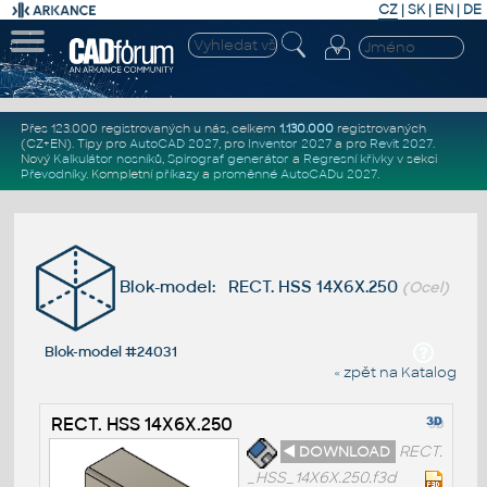
CZ
|
SK
|
EN
|
DE
Přes 123.000 registrovaných u nás, celkem
1.130.000
registrovaných
(CZ+EN)
. Tipy pro
AutoCAD 2027
, pro
Inventor 2027
a pro
Revit 2027
.
Nový
Kalkulátor nosníků
,
Spirograf generátor
a
Regresní křivky
v sekci
Převodníky
.
Kompletní
příkazy
a
proměnné AutoCADu 2027
.
Blok-model: RECT. HSS 14X6X.250
(Ocel)
Blok-model #24031
« zpět na Katalog
RECT. HSS 14X6X.250
◄ DOWNLOAD
RECT.
_HSS_14X6X.250.f3d