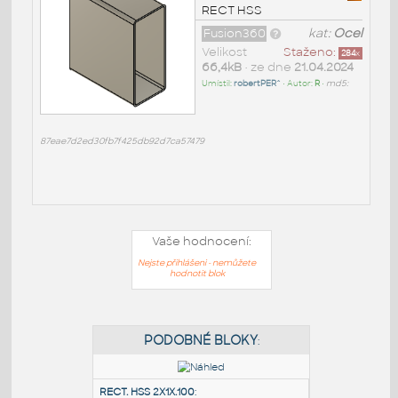
RECT HSS
Fusion360
kat:
Ocel
Velikost
Staženo:
284
x
66,4kB
• ze dne
21.04.2024
Umístil:
robertPER^
• Autor:
R
•
md5:
87eae7d2ed30fb7f425db92d7ca57479
Vaše hodnocení:
Nejste přihlášeni - nemůžete
hodnotit blok