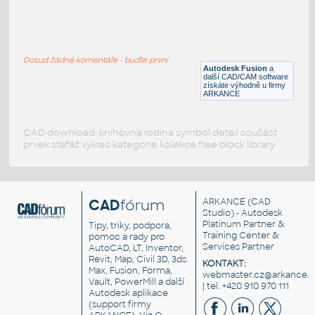
RECT. HSS 1.5X1X.125
:
RECT HSS
Dosud žádné komentáře - buďte první
F3D
Ocel
Autodesk Fusion
a
další CAD/CAM software
získáte výhodně u firmy
ARKANCE
CAD download: knihovna rodina symbol detail součást
prvek stafáž výkres kategorie kolekce free block library
CAD
fórum
ARKANCE
(CAD
Studio) - Autodesk
Platinum Partner &
Tipy, triky, podpora,
Training Center &
pomoc a rady pro
Services Partner
AutoCAD, LT, Inventor,
Revit, Map, Civil 3D, 3ds
KONTAKT:
Max, Fusion, Forma,
webmaster.cz@arkance.w
Vault, PowerMill a další
| tel. +420 910 970 111
Autodesk aplikace
(support firmy