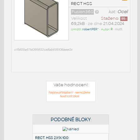
RECT HSS
Fusion360
kat:
Ocel
Velikost
Staženo:
98
x
69,2kB
• ze dne
21.04.2024
Umístil:
robertPER^
• Autor:
R
•
md5:
c15655e57d095832ca8ab595106aee0c
Vaše hodnocení:
Nejste přihlášeni - nemůžete
hodnotit blok