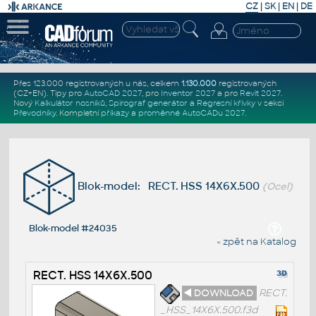
CZ
|
SK
|
EN
|
DE
Přes 123.000 registrovaných u nás, celkem
1.130.000
registrovaných
(CZ+EN)
. Tipy pro
AutoCAD 2027
, pro
Inventor 2027
a pro
Revit 2027
.
Nový
Kalkulátor nosníků
,
Spirograf generátor
a
Regresní křivky
v sekci
Převodníky
.
Kompletní
příkazy
a
proměnné AutoCADu 2027
.
Blok-model: RECT. HSS 14X6X.500
(Ocel)
Blok-model #24035
« zpět na Katalog
RECT. HSS 14X6X.500
◄ DOWNLOAD
RECT.
_HSS_14X6X.500.f3d