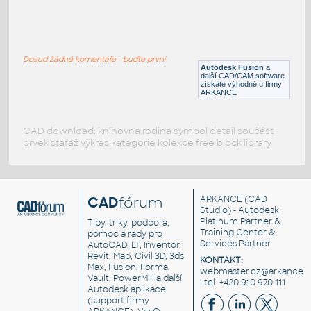
RECT. HSS 1.5X1X.125
:
RECT HSS
Dosud žádné komentáře - buďte první
F3D
Ocel
Autodesk Fusion
a
další CAD/CAM software
získáte výhodně u firmy
ARKANCE
CAD download: knihovna rodina symbol detail součást
prvek stafáž výkres kategorie kolekce free block library
CAD
fórum
ARKANCE
(CAD
Studio) - Autodesk
Platinum Partner &
Tipy, triky, podpora,
Training Center &
pomoc a rady pro
Services Partner
AutoCAD, LT, Inventor,
Revit, Map, Civil 3D, 3ds
KONTAKT:
Max, Fusion, Forma,
webmaster.cz@arkance.w
Vault, PowerMill a další
| tel. +420 910 970 111
Autodesk aplikace
(support firmy