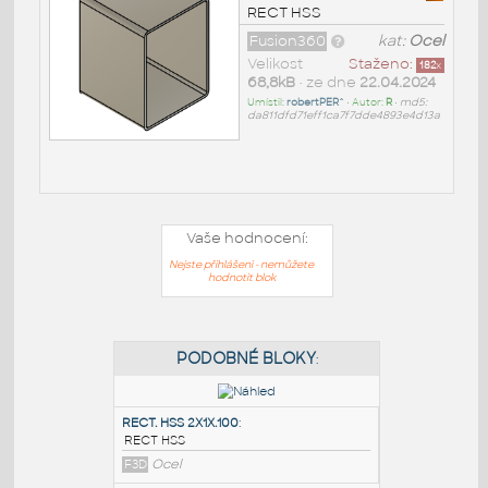
RECT HSS
Fusion360
kat:
Ocel
Velikost
Staženo:
182
x
68,8kB
• ze dne
22.04.2024
Umístil:
robertPER^
• Autor:
R
•
md5:
da811dfd71eff1ca7f7dde4893e4d13a
Vaše hodnocení:
Nejste přihlášeni - nemůžete
hodnotit blok