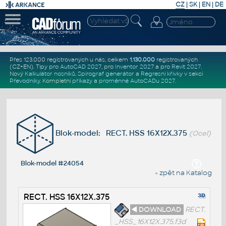
CZ
|
SK
|
EN
|
DE
Přes 123.000 registrovaných u nás, celkem
1.130.000
registrovaných
(CZ+EN)
. Tipy pro
AutoCAD 2027
, pro
Inventor 2027
a pro
Revit 2027
.
Nový
Kalkulátor nosníků
,
Spirograf generátor
a
Regresní křivky
v sekci
Převodníky
.
Kompletní
příkazy
a
proměnné AutoCADu 2027
.
Blok-model: RECT. HSS 16X12X.375
(Ocel)
Blok-model #24054
« zpět na Katalog
RECT. HSS 16X12X.375
◄ DOWNLOAD
RECT.
_HSS_16X12X.375.f3d