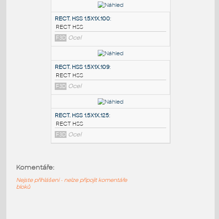
PODOBNÉ BLOKY
:
RECT. HSS 2X1X.100
:
RECT HSS
F3D
Ocel
RECT. HSS 1.5X1X.100
:
RECT HSS
F3D
Ocel
RECT. HSS 1.5X1X.109
:
RECT HSS
Komentáře:
F3D
Ocel
Nejste přihlášeni - nelze připojit komentáře
bloků
RECT. HSS 1.5X1X.125
: