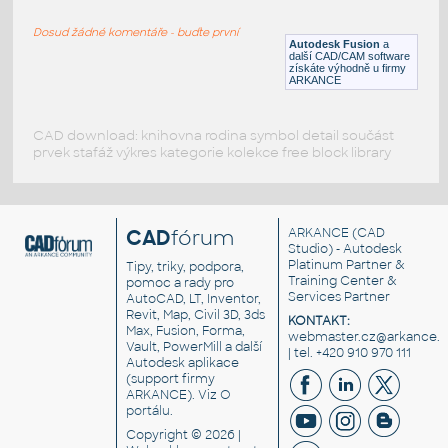
RECT HSS
Dosud žádné komentáře - buďte první
F3D
Ocel
Autodesk Fusion
a
další CAD/CAM software
získáte výhodně u firmy
ARKANCE
CAD download: knihovna rodina symbol detail součást
prvek stafáž výkres kategorie kolekce free block library
CAD
fórum
ARKANCE
(CAD
Studio) - Autodesk
Platinum Partner &
Tipy, triky, podpora,
Training Center &
pomoc a rady pro
Services Partner
AutoCAD, LT, Inventor,
Revit, Map, Civil 3D, 3ds
KONTAKT:
Max, Fusion, Forma,
webmaster.cz@arkance.w
Vault, PowerMill a další
| tel. +420 910 970 111
Autodesk aplikace
(support firmy
ARKANCE). Viz
O
portálu
.
Copyright © 2026 |