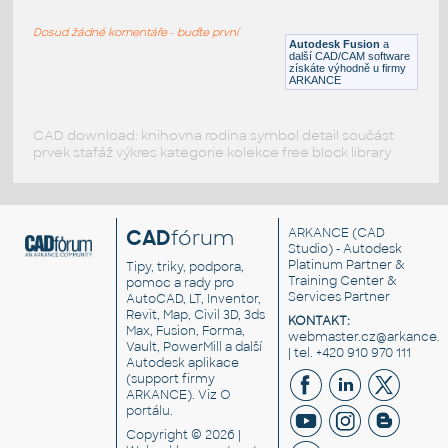
RECT HSS
Dosud žádné komentáře - buďte první
F3D
Ocel
Autodesk Fusion
a
další CAD/CAM software
získáte výhodně u firmy
ARKANCE
CAD download: knihovna rodina symbol detail součást
prvek stafáž výkres kategorie kolekce free block library
CAD
fórum
ARKANCE
(CAD
Studio) - Autodesk
Platinum Partner &
Tipy, triky, podpora,
Training Center &
pomoc a rady pro
Services Partner
AutoCAD, LT, Inventor,
Revit, Map, Civil 3D, 3ds
KONTAKT:
Max, Fusion, Forma,
webmaster.cz@arkance.w
Vault, PowerMill a další
| tel. +420 910 970 111
Autodesk aplikace
(support firmy
ARKANCE). Viz
O
portálu
.
Copyright © 2026 |