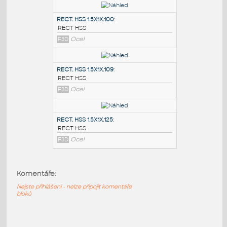
PODOBNÉ BLOKY
:
RECT. HSS 2X1X.100
:
RECT HSS
F3D
Ocel
RECT. HSS 1.5X1X.100
:
RECT HSS
F3D
Ocel
RECT. HSS 1.5X1X.109
:
RECT HSS
Komentáře:
F3D
Ocel
Nejste přihlášeni - nelze připojit komentáře
bloků
RECT. HSS 1.5X1X.125
: