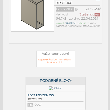
RECT HSS
Fusion360
kat:
Ocel
Velikost
Staženo:
96
x
64,7kB
• ze dne
22.04.2024
Umístil:
robertPER^
• Autor:
R
•
md5:
5d0cf5357010cd5aba7111c39021f3c8
Vaše hodnocení:
Nejste přihlášeni - nemůžete
hodnotit blok