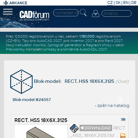
CZ
|
SK
|
EN
|
DE
Přes 123.000 registrovaných u nás, celkem
1.130.000
registrovaných
(CZ+EN)
. Tipy pro
AutoCAD 2027
, pro
Inventor 2027
a pro
Revit 2027
.
Nový
Kalkulátor nosníků
,
Spirograf generátor
a
Regresní křivky
v sekci
Převodníky
.
Kompletní
příkazy
a
proměnné AutoCADu 2027
.
Blok-model: RECT. HSS 18X6X.3125
(Ocel)
Blok-model #24057
« zpět na Katalog
RECT. HSS 18X6X.3125
◄ DOWNLOAD
RECT.
_HSS_18X6X.3125.f3d