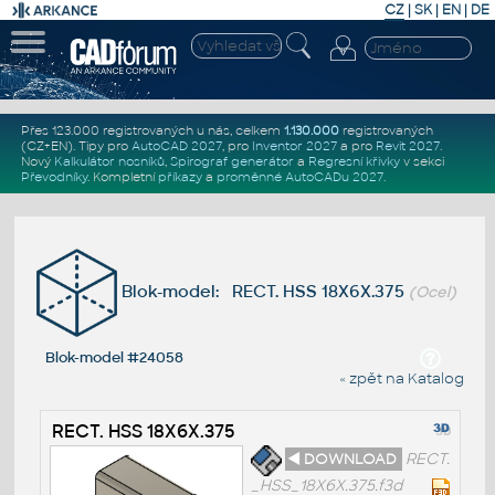
CZ
|
SK
|
EN
|
DE
Přes 123.000 registrovaných u nás, celkem
1.130.000
registrovaných
(CZ+EN)
. Tipy pro
AutoCAD 2027
, pro
Inventor 2027
a pro
Revit 2027
.
Nový
Kalkulátor nosníků
,
Spirograf generátor
a
Regresní křivky
v sekci
Převodníky
.
Kompletní
příkazy
a
proměnné AutoCADu 2027
.
Blok-model: RECT. HSS 18X6X.375
(Ocel)
Blok-model #24058
« zpět na Katalog
RECT. HSS 18X6X.375
◄ DOWNLOAD
RECT.
_HSS_18X6X.375.f3d