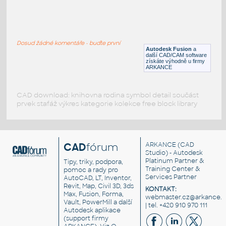
RECT. HSS 1.5X1X.125
:
RECT HSS
Dosud žádné komentáře - buďte první
F3D
Ocel
Autodesk Fusion
a
další CAD/CAM software
získáte výhodně u firmy
ARKANCE
CAD download: knihovna rodina symbol detail součást
prvek stafáž výkres kategorie kolekce free block library
CAD
fórum
ARKANCE
(CAD
Studio) - Autodesk
Platinum Partner &
Tipy, triky, podpora,
Training Center &
pomoc a rady pro
Services Partner
AutoCAD, LT, Inventor,
Revit, Map, Civil 3D, 3ds
KONTAKT:
Max, Fusion, Forma,
webmaster.cz@arkance.w
Vault, PowerMill a další
| tel. +420 910 970 111
Autodesk aplikace
(support firmy