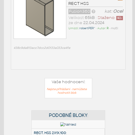
RECT HSS
Fusion360
kat:
Ocel
Velikost
65kB
•
Staženo:
92
x
ze dne
22.04.2024
Umístil:
robertPER^
• Autor:
R
•
md5:
438c9da813acc7dcc2d0133a033ca4fe
Vaše hodnocení:
Nejste přihlášeni - nemůžete
hodnotit blok