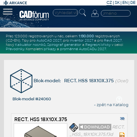
CZ
|
SK
|
EN
|
DE
Přes 123.000 registrovaných u nás, celkem
1.130.000
registrovaných
(CZ+EN)
. Tipy pro
AutoCAD 2027
, pro
Inventor 2027
a pro
Revit 2027
.
Nový
Kalkulátor nosníků
,
Spirograf generátor
a
Regresní křivky
v sekci
Převodníky
.
Kompletní
příkazy
a
proměnné AutoCADu 2027
.
Blok-model: RECT. HSS 18X10X.375
(Ocel)
Blok-model #24060
« zpět na Katalog
RECT. HSS 18X10X.375
◄ DOWNLOAD
RECT.
_HSS_18X10X.375.f3d