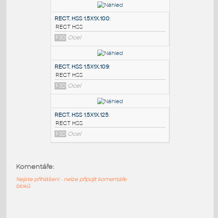
PODOBNÉ BLOKY
:
RECT. HSS 2X1X.100
:
RECT HSS
F3D
Ocel
RECT. HSS 1.5X1X.100
:
RECT HSS
F3D
Ocel
RECT. HSS 1.5X1X.109
:
RECT HSS
Komentáře:
F3D
Ocel
Nejste přihlášeni - nelze připojit komentáře
bloků
RECT. HSS 1.5X1X.125
: