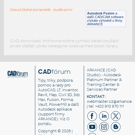
RECT HSS
Dosud žádné komentáře - buďte první
F3D
Ocel
Autodesk Fusion
a
další CAD/CAM software
získáte výhodně u firmy
ARKANCE
CAD download: knihovna rodina symbol detail součást
prvek stafáž výkres kategorie kolekce free block library
CAD
fórum
ARKANCE
(CAD
Studio) - Autodesk
Platinum Partner &
Tipy, triky, podpora,
Training Center &
pomoc a rady pro
Services Partner
AutoCAD, LT, Inventor,
Revit, Map, Civil 3D, 3ds
KONTAKT:
Max, Fusion, Forma,
webmaster.cz@arkance.w
Vault, PowerMill a další
| tel. +420 910 970 111
Autodesk aplikace
(support firmy
ARKANCE). Viz
O
portálu
.
Copyright © 2026 |