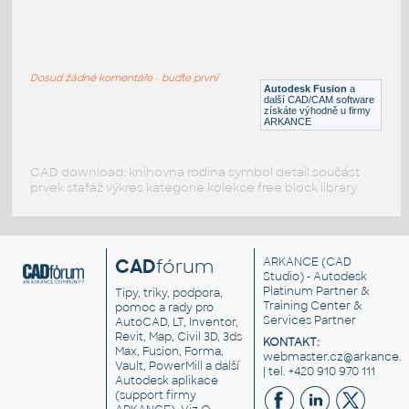
RECT. HSS 1.5X1X.125
:
RECT HSS
Dosud žádné komentáře - buďte první
F3D
Ocel
Autodesk Fusion
a
další CAD/CAM software
získáte výhodně u firmy
ARKANCE
CAD download: knihovna rodina symbol detail součást
prvek stafáž výkres kategorie kolekce free block library
CAD
fórum
ARKANCE
(CAD
Studio) - Autodesk
Platinum Partner &
Tipy, triky, podpora,
Training Center &
pomoc a rady pro
Services Partner
AutoCAD, LT, Inventor,
Revit, Map, Civil 3D, 3ds
KONTAKT:
Max, Fusion, Forma,
webmaster.cz@arkance.w
Vault, PowerMill a další
| tel. +420 910 970 111
Autodesk aplikace
(support firmy