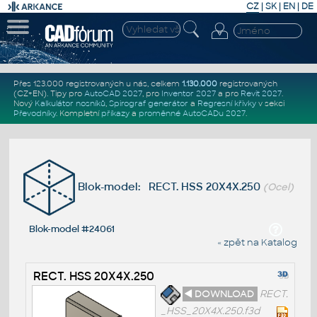
CZ
|
SK
|
EN
|
DE
Přes 123.000 registrovaných u nás, celkem
1.130.000
registrovaných
(CZ+EN)
. Tipy pro
AutoCAD 2027
, pro
Inventor 2027
a pro
Revit 2027
.
Nový
Kalkulátor nosníků
,
Spirograf generátor
a
Regresní křivky
v sekci
Převodníky
.
Kompletní
příkazy
a
proměnné AutoCADu 2027
.
Blok-model: RECT. HSS 20X4X.250
(Ocel)
Blok-model #24061
« zpět na Katalog
RECT. HSS 20X4X.250
◄ DOWNLOAD
RECT.
_HSS_20X4X.250.f3d