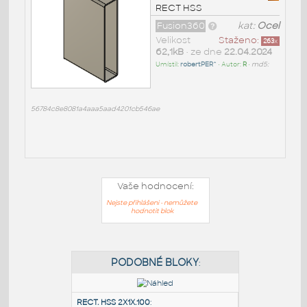
RECT HSS
Fusion360
kat:
Ocel
Velikost
Staženo:
263
x
62,1kB
• ze dne
22.04.2024
Umístil:
robertPER^
• Autor:
R
•
md5:
56784c8e8081a4aaa5aad4201cb546ae
Vaše hodnocení:
Nejste přihlášeni - nemůžete
hodnotit blok