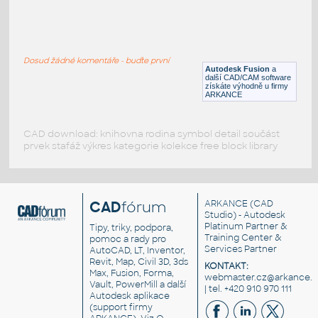
RECT. HSS 1.5X1X.125
:
RECT HSS
Dosud žádné komentáře - buďte první
F3D
Ocel
Autodesk Fusion
a
další CAD/CAM software
získáte výhodně u firmy
ARKANCE
CAD download: knihovna rodina symbol detail součást
prvek stafáž výkres kategorie kolekce free block library
CAD
fórum
ARKANCE
(CAD
Studio) - Autodesk
Platinum Partner &
Tipy, triky, podpora,
Training Center &
pomoc a rady pro
Services Partner
AutoCAD, LT, Inventor,
Revit, Map, Civil 3D, 3ds
KONTAKT:
Max, Fusion, Forma,
webmaster.cz@arkance.w
Vault, PowerMill a další
| tel. +420 910 970 111
Autodesk aplikace
(support firmy