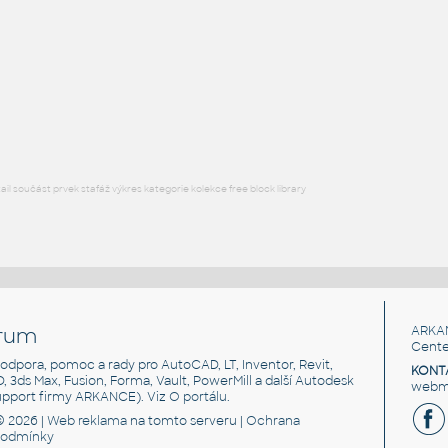
FLANGE ANSI B16.5
F3D
Příruby
WNRF 3.5 (CLASS 150) v1
:
FLANGE ANSI B16.5
F3D
Příruby
l součást prvek stafáž výkres kategorie kolekce free block library
rum
ARKA
Cente
, podpora, pomoc a rady pro AutoCAD, LT, Inventor, Revit,
KONT
3D, 3ds Max, Fusion, Forma, Vault, PowerMill a další Autodesk
webma
support firmy ARKANCE). Viz
O portálu
.
© 2026 |
Web reklama
na tomto serveru |
Ochrana
podmínky