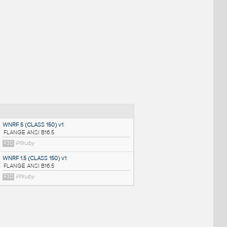
NÉ BLOKY
:
WNRF 5 (CLASS 150) v1
: