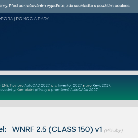
lamy. Před pokračováním vyjadřete, zda souhlasíte s použitím cookies.
 PODPORA | POMOC A RADY
Z+EN)
. Tipy pro
AutoCAD 2027
, pro
Inventor 2027
a pro
Revit 2027
.
řevodníky
.
Kompletní
příkazy
a
proměnné AutoCADu 2027
.
l: WNRF 2.5 (CLASS 150) v1
(Příruby)