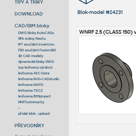
TIPY A TRIKY
Blok-model #24231
DOWNLOAD
CAD/BIM bloky
WNRF 2.5 (CLASS 150) v
DWG bloky AutoCADu
RFA rodiny Revitu
IPT součásti Inventoru
F3D součásti Fusion360
3D CAD modely
dynamické bloky DWG
top knihovny výrobců
knihovna AEC Data
knihovna RUG-CADstudio
knihovna WATG
knihovna TDCZ
knihovna BIMproject
PARTcommunity
--
přidat blok - upload
PŘEVODNÍKY