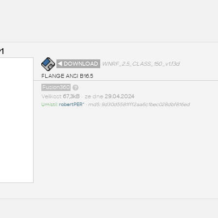
1
◄ DOWNLOAD
WNRF_2.5_CLASS_150_v1.f3d
FLANGE ANSI B16.5
Fusion360
Velikost
67,3kB
• ze dne
29.04.2024
Umístil:
robertPER^
•
md5: 9d30d5581fff2aa6c1bec028dbf816ed