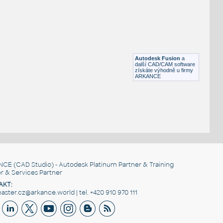
FLANGE ANSI B16.5
F3D
Příruby
WNRF 1.5 (CLASS 150) v1
:
FLANGE ANSI B16.5
Autodesk Fusion
a
F3D
Příruby
další CAD/CAM software
získáte výhodně u firmy
ARKANCE
NCE
(CAD Studio) - Autodesk Platinum Partner & Training
r & Services Partner
AKT:
ster.cz@arkance.world | tel. +420 910 970 111