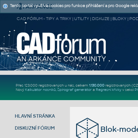
Tento portál využívá cookies pro funkce přihlášení a pro Google rek
CAD FÓRUM - TIPY A TRIKY | UTILITY | DISKUZE | BLOKY |
Přes 123.000 registrovaných u nás, celkem
1.130.000
registrovaných (C
Nový
Kalkulátor nosníků
,
Spirograf generátor
a
Regresní křivky
v sekci
P
HLAVNÍ STRÁNKA
Blok-mode
DISKUZNÍ FÓRUM