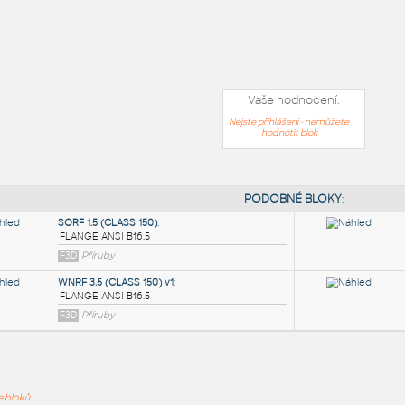
Vaše hodnocení:
Nejste přihlášeni - nemůžete
hodnotit blok
PODOB
ře bloků
SORF 1.5 (CLASS 150)
: