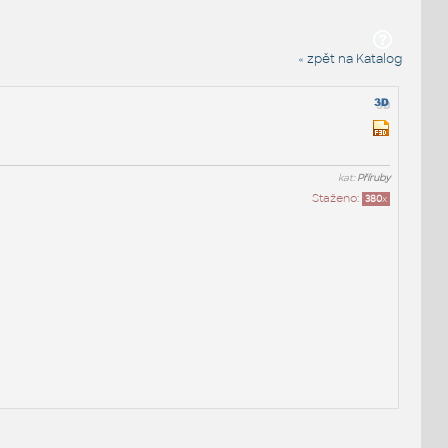
« zpět na Katalog
kat:
Příruby
Staženo:
380
x