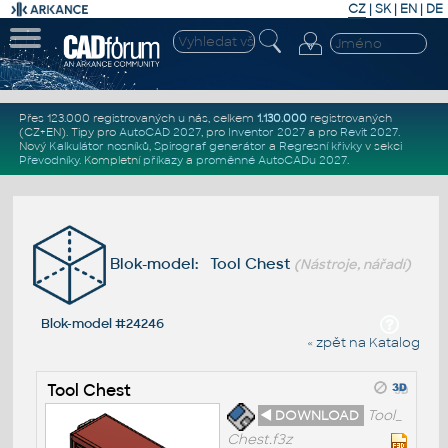
CZ
|
SK
|
EN
|
DE
Přes 123.000 registrovaných u nás, celkem
1.130.000
registrovaných
(CZ+EN)
. Tipy pro
AutoCAD 2027
, pro
Inventor 2027
a pro
Revit 2027
.
Nový
Kalkulátor nosníků
,
Spirograf generátor
a
Regresní křivky
v sekci
Převodníky
.
Kompletní
příkazy
a
proměnné AutoCADu 2027
.
Blok-model: Tool Chest
(Nástroje, nářadí)
Blok-model #24246
« zpět na Katalog
Tool Chest
◄ DOWNLOAD
Tool_
Chest.f3z