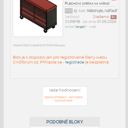
Plechová skříňka na nářadí
F3Z
kat:
Nástroje, nářadí
Velikost
Staženo:
52
x
21,68MB
• ze dne
01.05.2024
Umístil:
SergejV^
•
md5:
4f0e4372b27c4b95525f7978799aceac
Blok je k dispozici jen pro registrované členy webu
CADforum.cz. Přihlaste se -
registrace
je bezplatná.
Vaše hodnocení:
Nejste přihlášeni - nemůžete
hodnotit blok