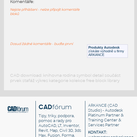
Pilka_na_zelezo
:
Komentáře:
Pilka na železo
Nejste přihlášeni - nelze připojit komentáře
bloků
IPT
Nástroje, nářadí
pouzdro_DIN2185MK3na1
:
Pouzdro morse 3 na 1
Dosud žádné komentáře - buďte první
Produkty Autodesk
IPT
Nástroje, nářadí
získáte výhodně u firmy
ARKANCE
CAD download: knihovna rodina symbol detail součást
prvek stafáž výkres kategorie kolekce free block library
CAD
fórum
ARKANCE
(CAD
Studio) - Autodesk
Platinum Partner &
Tipy, triky, podpora,
Training Center &
pomoc a rady pro
Services Partner
AutoCAD, LT, Inventor,
Revit, Map, Civil 3D, 3ds
KONTAKT:
Max, Fusion, Forma,