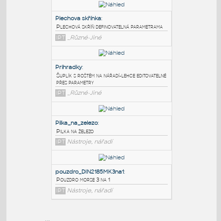
PODOBNÉ BLOKY
:
Plechova skřínka
:
Plechová skříň definovatelná parametrama
IPT
_Různé-Jiné
Prihradky
:
Šuplík s roštěm na nářadí-lehce editovatelné
přes parametry
IPT
_Různé-Jiné