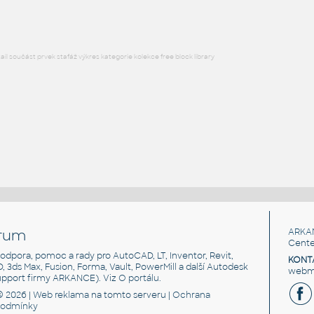
l součást prvek stafáž výkres kategorie kolekce free block library
rum
ARKA
Cente
, podpora, pomoc a rady pro AutoCAD, LT, Inventor, Revit,
KONT
3D, 3ds Max, Fusion, Forma, Vault, PowerMill a další Autodesk
webma
support firmy ARKANCE). Viz
O portálu
.
© 2026 |
Web reklama
na tomto serveru |
Ochrana
podmínky