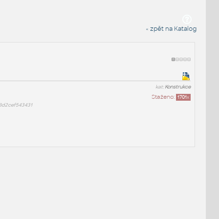
« zpět na Katalog
kat:
Konstrukce
Staženo:
1701
x
8d2cef543431