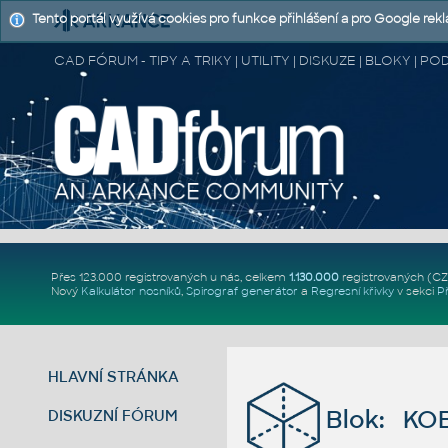
Tento portál využívá cookies pro funkce přihlášení a pro Google rek
CAD FÓRUM - TIPY A TRIKY | UTILITY | DISKUZE | BLOKY |
Přes 123.000 registrovaných u nás, celkem
1.130.000
registrovaných (C
Nový
Kalkulátor nosníků
,
Spirograf generátor
a
Regresní křivky
v sekci
P
HLAVNÍ STRÁNKA
Blok: KO
DISKUZNÍ FÓRUM