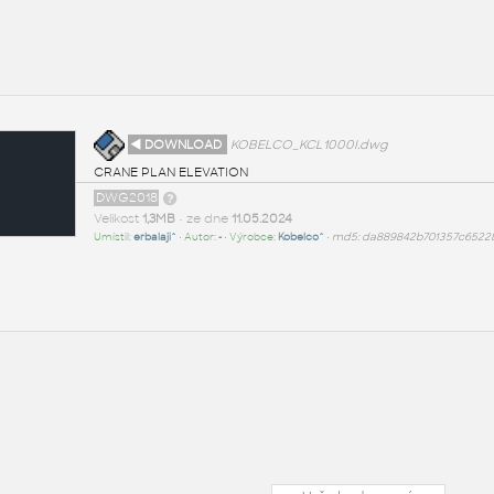
◄ DOWNLOAD
KOBELCO_KCL1000I.dwg
CRANE PLAN ELEVATION
DWG2018
Velikost
1,3MB
• ze dne
11.05.2024
Umístil:
erbalaji^
• Autor:
-
• Výrobce:
Kobelco^
•
md5: da889842b701357c6522