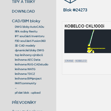
TIPY A TRIKY
Blok #24273
DOWNLOAD
CAD/BIM bloky
KOBELCO CKL1000i
DWG bloky AutoCADu
RFA rodiny Revitu
IPT součásti Inventoru
F3D součásti Fusion360
3D CAD modely
dynamické bloky DWG
top knihovny výrobců
knihovna AEC Data
CRANE
KOBELCO
knihovna RUG-CADstudio
knihovna WATG
knihovna TDCZ
knihovna BIMproject
PARTcommunity
--
přidat blok - upload
PŘEVODNÍKY