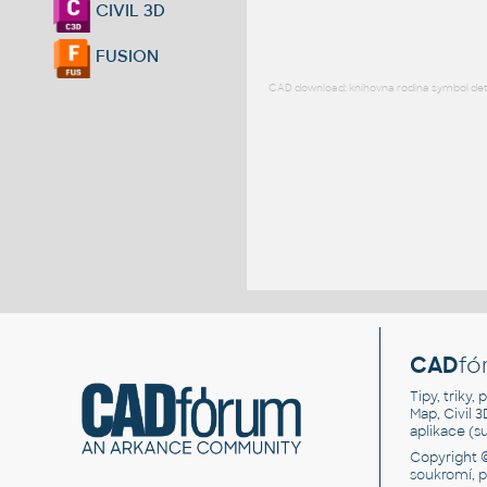
CIVIL 3D
FUSION
CAD download: knihovna rodina symbol detai
CAD
fó
Tipy, triky
Map, Civil 
aplikace (
Copyright 
soukromí, 