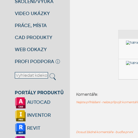
ŠKOLENÍ/VÝUKA
VIDEO UKÁZKY
PRÁCE, MÍSTA
CAD PRODUKTY
WEB ODKAZY
PROFI PODPORA
ⓘ
PORTÁLY PRODUKTŮ
Komentáře:
AUTOCAD
Nejste přihlášeni - nelze připojit komentá
INVENTOR
REVIT
Dosud žádné komentáře - buďte první