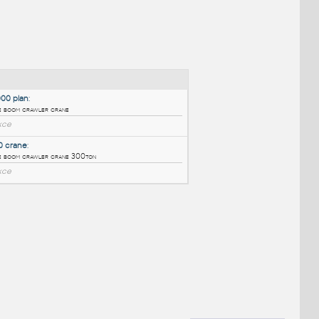
NÉ BLOKY
:
Manitowoc 18000 plan
:
Hydraulic lattice boom crawler crane
DWG
Konstrukce
Demag CC1500 crane
:
Hydraulic lattice boom crawler crane 300ton
DWG
Konstrukce