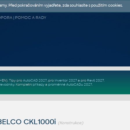
lamy. Před pokračováním vyjadřete, zda souhlasíte s použitím cookies.
 PODPORA | POMOC A RADY
Z+EN)
. Tipy pro
AutoCAD 2027
, pro
Inventor 2027
a pro
Revit 2027
.
řevodníky
.
Kompletní
příkazy
a
proměnné AutoCADu 2027
.
BELCO CKL1000i
(Konstrukce)