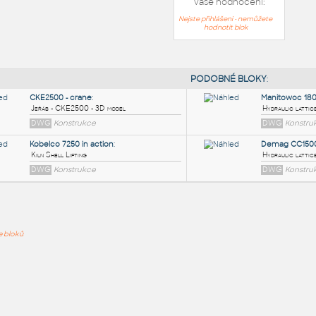
Vaše hodnocení:
Nejste přihlášeni - nemůžete
hodnotit blok
PODOB
CKE2500 - crane
:
ře bloků
Jeřáb - CKE2500 - 3D model
DWG
Konstrukce
Kobelco 7250 in action
:
Kiln Shell Lifting
DWG
Konstrukce