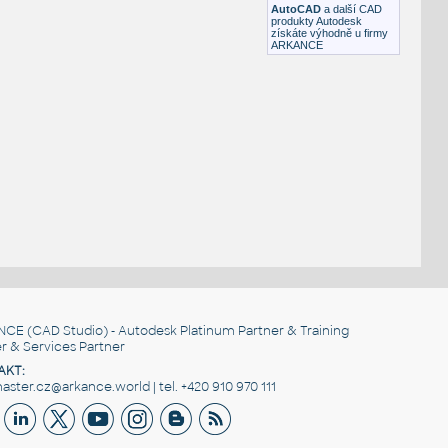
AutoCAD
a další CAD
produkty Autodesk
získáte výhodně u firmy
ARKANCE
NCE
(CAD Studio) - Autodesk Platinum Partner & Training
r & Services Partner
AKT:
ster.cz@arkance.world | tel. +420 910 970 111