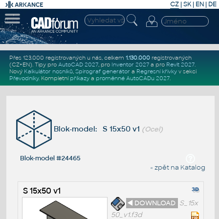
CZ
|
SK
|
EN
|
DE
Přes 123.000 registrovaných u nás, celkem
1.130.000
registrovaných
(CZ+EN)
. Tipy pro
AutoCAD 2027
, pro
Inventor 2027
a pro
Revit 2027
.
Nový
Kalkulátor nosníků
,
Spirograf generátor
a
Regresní křivky
v sekci
Převodníky
.
Kompletní
příkazy
a
proměnné AutoCADu 2027
.
Blok-model: S 15x50 v1
(Ocel)
Blok-model #24465
« zpět na Katalog
S 15x50 v1
◄ DOWNLOAD
S_15x
50_v1.f3d