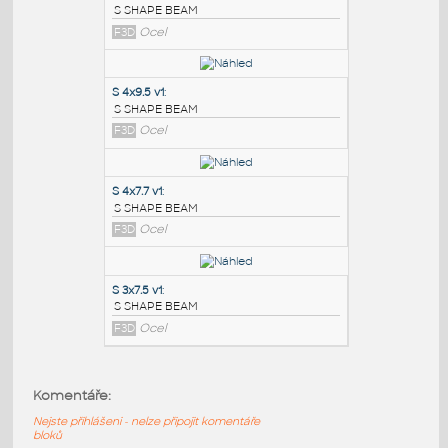
PODOBNÉ BLOKY
:
S 5x10 v1
:
S SHAPE BEAM
F3D
Ocel
S 4x9.5 v1
:
S SHAPE BEAM
F3D
Ocel
S 4x7.7 v1
:
Komentáře:
S SHAPE BEAM
Nejste přihlášeni - nelze připojit komentáře
F3D
Ocel
bloků