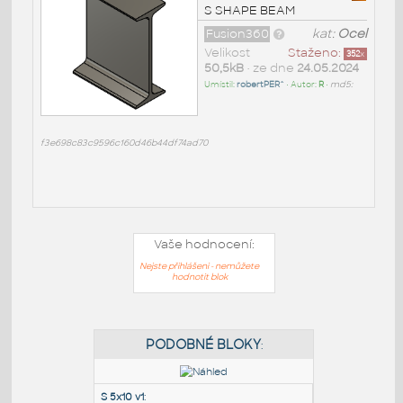
S SHAPE BEAM
Fusion360
kat:
Ocel
Velikost
Staženo:
352
x
50,5kB
• ze dne
24.05.2024
Umístil:
robertPER^
• Autor:
R
•
md5:
f3e698c83c9596c160d46b44df74ad70
Vaše hodnocení:
Nejste přihlášeni - nemůžete
hodnotit blok