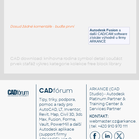
S 3x7.5 v1
:
S SHAPE BEAM
Dosud žádné komentáře - buďte první
F3D
Ocel
Autodesk Fusion
a
další CAD/CAM software
získáte výhodně u firmy
ARKANCE
CAD download: knihovna rodina symbol detail součást
prvek stafáž výkres kategorie kolekce free block library
CAD
fórum
ARKANCE
(CAD
Studio) - Autodesk
Platinum Partner &
Tipy, triky, podpora,
Training Center &
pomoc a rady pro
Services Partner
AutoCAD, LT, Inventor,
Revit, Map, Civil 3D, 3ds
KONTAKT:
Max, Fusion, Forma,
webmaster.cz@arkance.w
Vault, PowerMill a další
| tel. +420 910 970 111
Autodesk aplikace
(support firmy