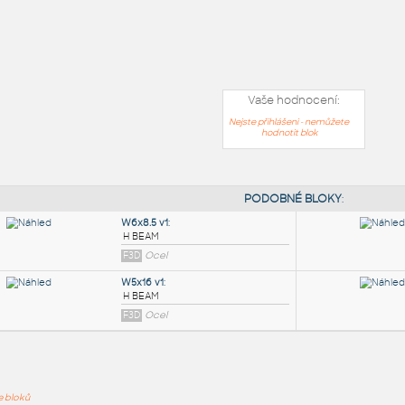
Vaše hodnocení:
Nejste přihlášeni - nemůžete
hodnotit blok
PODOB
ře bloků
W6x8.5 v1
: