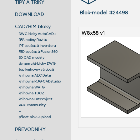
TIPY A TRIKY
Blok-model #24498
DOWNLOAD
CAD/BIM bloky
W8x58 v1
DWG bloky AutoCADu
RFA rodiny Revitu
IPT součásti Inventoru
F3D součásti Fusion360
3D CAD modely
dynamické bloky DWG
top knihovny výrobců
knihovna AEC Data
knihovna RUG-CADstudio
knihovna WATG
knihovna TDCZ
knihovna BIMproject
PARTcommunity
--
přidat blok - upload
PŘEVODNÍKY