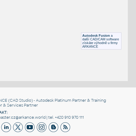
H BEAM
F3D
Ocel
W4x13 v1
:
H BEAM
Autodesk Fusion
a
F3D
Ocel
další CAD/CAM software
získáte výhodně u firmy
ARKANCE
NCE
(CAD Studio) - Autodesk Platinum Partner & Training
r & Services Partner
AKT:
ster.cz@arkance.world | tel. +420 910 970 111