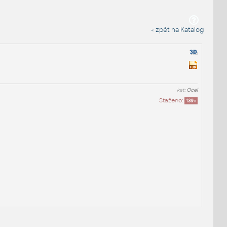
« zpět na Katalog
kat:
Ocel
Staženo:
139
x