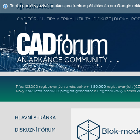
Tento portál využívá cookies pro funkce přihlášení a pro Google rek
CAD FÓRUM - TIPY A TRIKY | UTILITY | DISKUZE | BLOKY |
Přes 123.000 registrovaných u nás, celkem
1.130.000
registrovaných (C
Nový
Kalkulátor nosníků
,
Spirograf generátor
a
Regresní křivky
v sekci
P
HLAVNÍ STRÁNKA
Blok-mode
DISKUZNÍ FÓRUM