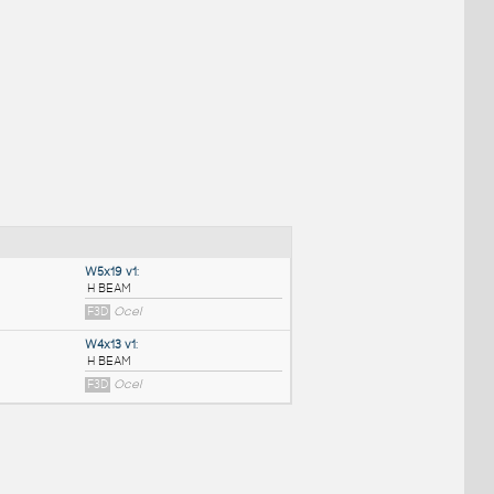
NÉ BLOKY
:
W5x19 v1
: