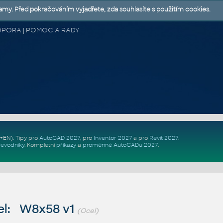
lamy. Před pokračováním vyjadřete, zda souhlasíte s použitím cookies.
 PODPORA | POMOC A RADY
Z+EN)
. Tipy pro
AutoCAD 2027
, pro
Inventor 2027
a pro
Revit 2027
.
řevodníky
.
Kompletní
příkazy
a
proměnné AutoCADu 2027
.
l: W8x58 v1
(Ocel)