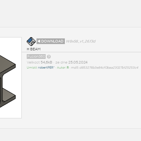
◄ DOWNLOAD
W8x58_v1_26.f3d
H BEAM
Fusion360
Velikost
54,6kB
• ze dne
25.05.2024
Umístil:
robertPER^
• Autor:
R
•
md5: d853276b3e84cf0baa23027b125253c4