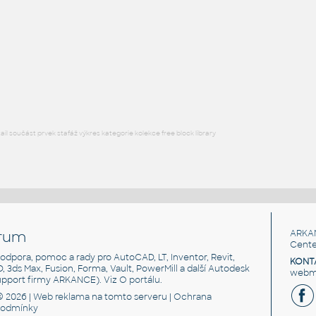
H BEAM
F3D
Ocel
W5x16 v1
:
H BEAM
F3D
Ocel
l součást prvek stafáž výkres kategorie kolekce free block library
rum
ARKA
Cente
, podpora, pomoc a rady pro AutoCAD, LT, Inventor, Revit,
KONT
3D, 3ds Max, Fusion, Forma, Vault, PowerMill a další Autodesk
webma
support firmy ARKANCE). Viz
O portálu
.
© 2026 |
Web reklama
na tomto serveru |
Ochrana
podmínky