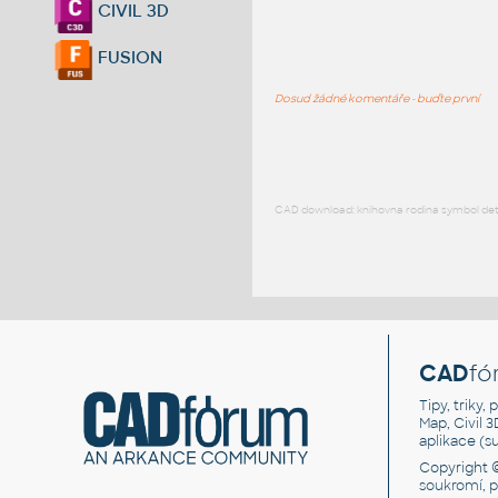
CIVIL 3D
FUSION
Dosud žádné komentáře - buďte první
CAD download: knihovna rodina symbol detai
CAD
fó
Tipy, triky
Map, Civil 
aplikace (
Copyright 
soukromí, 