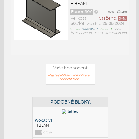
H BEAM
Fusion360
kat:
Ocel
Velikost
Staženo:
346
x
50,7kB
• ze dne
25.05.2024
Umístil:
robertPER^
• Autor:
R
•
md5:
f02e8887c73a301221403811e94383dc
Vaše hodnocení:
Nejste přihlášeni - nemůžete
hodnotit blok