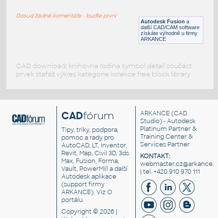
H BEAM
Dosud žádné komentáře - buďte první
F3D
Ocel
Autodesk Fusion
a
další CAD/CAM software
získáte výhodně u firmy
ARKANCE
CAD download: knihovna rodina symbol detail součást
prvek stafáž výkres kategorie kolekce free block library
CAD
fórum
ARKANCE
(CAD
Studio) - Autodesk
Platinum Partner &
Tipy, triky, podpora,
Training Center &
pomoc a rady pro
Services Partner
AutoCAD, LT, Inventor,
Revit, Map, Civil 3D, 3ds
KONTAKT:
Max, Fusion, Forma,
webmaster.cz@arkance.w
Vault, PowerMill a další
| tel. +420 910 970 111
Autodesk aplikace
(support firmy
ARKANCE). Viz
O
portálu
.
Copyright © 2026 |