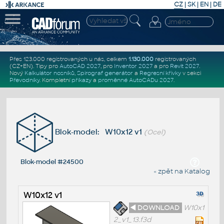
CZ
|
SK
|
EN
|
DE
Přes 123.000 registrovaných u nás, celkem
1.130.000
registrovaných
(CZ+EN)
. Tipy pro
AutoCAD 2027
, pro
Inventor 2027
a pro
Revit 2027
.
Nový
Kalkulátor nosníků
,
Spirograf generátor
a
Regresní křivky
v sekci
Převodníky
.
Kompletní
příkazy
a
proměnné AutoCADu 2027
.
Blok-model: W10x12 v1
(Ocel)
Blok-model #24500
« zpět na Katalog
W10x12 v1
◄ DOWNLOAD
W10x1
2_v1_13.f3d