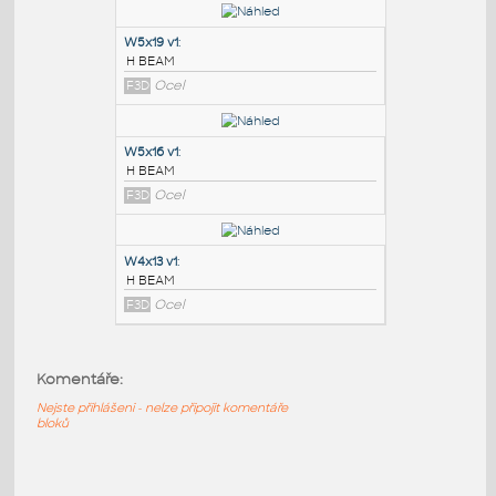
PODOBNÉ BLOKY
:
W6x8.5 v1
:
H BEAM
F3D
Ocel
W5x19 v1
:
H BEAM
F3D
Ocel
W5x16 v1
:
H BEAM
Komentáře:
F3D
Ocel
Nejste přihlášeni - nelze připojit komentáře
bloků
W4x13 v1
: