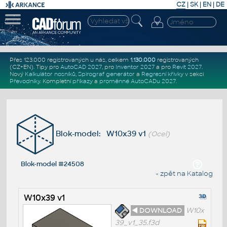
CZ
|
SK
|
EN
|
DE
Přes 123.000 registrovaných u nás, celkem
1.130.000
registrovaných
(CZ+EN)
. Tipy pro
AutoCAD 2027
, pro
Inventor 2027
a pro
Revit 2027
.
Nový
Kalkulátor nosníků
,
Spirograf generátor
a
Regresní křivky
v sekci
Převodníky
.
Kompletní
příkazy
a
proměnné AutoCADu 2027
.
Blok-model: W10x39 v1
(Ocel)
Blok-model #24508
« zpět na Katalog
W10x39 v1
◄ DOWNLOAD
W10x
39_v1_35.f3d