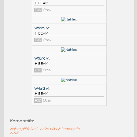
PODOBNÉ BLOKY
:
W6x8.5 v1
:
H BEAM
F3D
Ocel
W5x19 v1
:
H BEAM
F3D
Ocel
W5x16 v1
:
Komentáře:
H BEAM
Nejste přihlášeni - nelze připojit komentáře
F3D
Ocel
bloků