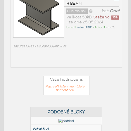
H BEAM
Fusion360
kat:
Ocel
Velikost
53kB
Staženo:
328
x
• ze dne
25.05.2024
Umístil:
robertPER^
• Autor:
R
•
md5:
288df527da821cb6b65f4dde1701fb02
Vaše hodnocení:
Nejste přihlášeni - nemůžete
hodnotit blok