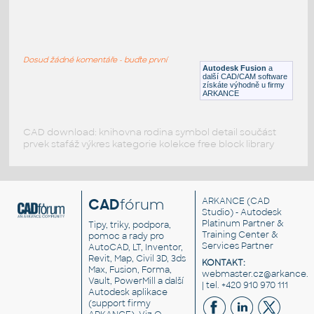
W4x13 v1
:
H BEAM
Dosud žádné komentáře - buďte první
F3D
Ocel
Autodesk Fusion
a
další CAD/CAM software
získáte výhodně u firmy
ARKANCE
CAD download: knihovna rodina symbol detail součást
prvek stafáž výkres kategorie kolekce free block library
CAD
fórum
ARKANCE
(CAD
Studio) - Autodesk
Platinum Partner &
Tipy, triky, podpora,
Training Center &
pomoc a rady pro
Services Partner
AutoCAD, LT, Inventor,
Revit, Map, Civil 3D, 3ds
KONTAKT:
Max, Fusion, Forma,
webmaster.cz@arkance.w
Vault, PowerMill a další
| tel. +420 910 970 111
Autodesk aplikace
(support firmy