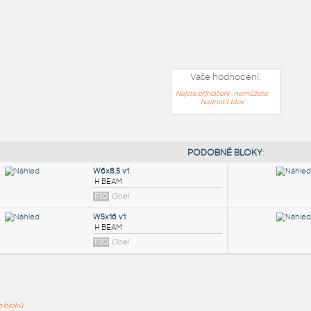
Vaše hodnocení:
Nejste přihlášeni - nemůžete
hodnotit blok
PODOB
ře bloků
W6x8.5 v1
: