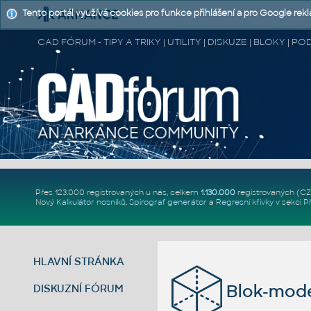
Tento portál využívá cookies pro funkce přihlášení a pro Google rek
CAD FÓRUM - TIPY A TRIKY | UTILITY | DISKUZE | BLOKY |
Přes 123.000 registrovaných u nás, celkem
1.130.000
registrovaných (C
Nový
Kalkulátor nosníků
,
Spirograf generátor
a
Regresní křivky
v sekci
P
HLAVNÍ STRÁNKA
Blok-mode
DISKUZNÍ FÓRUM