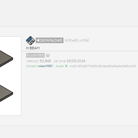
◄ DOWNLOAD
W12x65_v1.f3d
H BEAM
Fusion360
Velikost
52,3kB
• ze dne
25.05.2024
Umístil:
robertPER^
• Autor:
R
•
md5: 8f3d8771d05c820a065d4ede346fcb39