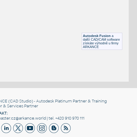
H BEAM
F3D
Ocel
W4x13 v1
:
H BEAM
Autodesk Fusion
a
F3D
Ocel
další CAD/CAM software
získáte výhodně u firmy
ARKANCE
NCE
(CAD Studio) - Autodesk Platinum Partner & Training
r & Services Partner
AKT:
ster.cz@arkance.world | tel. +420 910 970 111