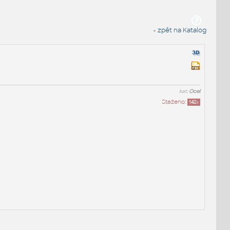
« zpět na Katalog
kat:
Ocel
Staženo:
142
x