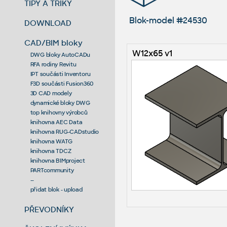
TIPY A TRIKY
Blok-model #24530
DOWNLOAD
CAD/BIM bloky
W12x65 v1
DWG bloky AutoCADu
RFA rodiny Revitu
IPT součásti Inventoru
F3D součásti Fusion360
3D CAD modely
dynamické bloky DWG
top knihovny výrobců
knihovna AEC Data
knihovna RUG-CADstudio
knihovna WATG
knihovna TDCZ
knihovna BIMproject
PARTcommunity
--
přidat blok - upload
PŘEVODNÍKY