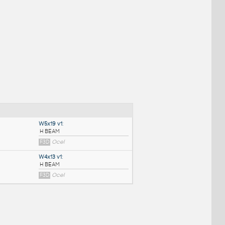
NÉ BLOKY
:
W5x19 v1
: