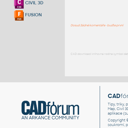
CIVIL 3D
FUSION
Dosud žádné komentáře - buďte první
CAD download: knihovna rodina symbol detai
CAD
fó
Tipy, triky
Map, Civil 
aplikace (
Copyright 
soukromí, 