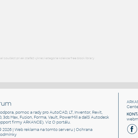
H BEAM
F3D
Ocel
W5x16 v1
:
H BEAM
F3D
Ocel
l součást prvek stafáž výkres kategorie kolekce free block library
rum
ARKA
Cente
, podpora, pomoc a rady pro AutoCAD, LT, Inventor, Revit,
KONT
3D, 3ds Max, Fusion, Forma, Vault, PowerMill a další Autodesk
webma
support firmy ARKANCE). Viz
O portálu
.
© 2026 |
Web reklama
na tomto serveru |
Ochrana
podmínky