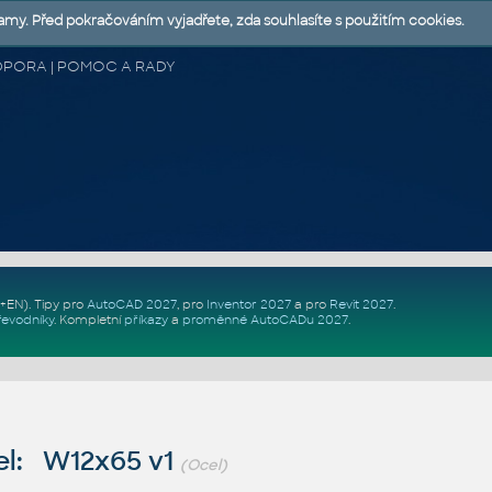
lamy. Před pokračováním vyjadřete, zda souhlasíte s použitím cookies.
 PODPORA | POMOC A RADY
Z+EN)
. Tipy pro
AutoCAD 2027
, pro
Inventor 2027
a pro
Revit 2027
.
řevodníky
.
Kompletní
příkazy
a
proměnné AutoCADu 2027
.
l: W12x65 v1
(Ocel)