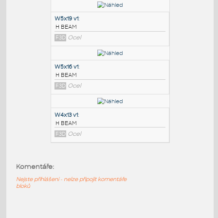
PODOBNÉ BLOKY
:
W6x8.5 v1
:
H BEAM
F3D
Ocel
W5x19 v1
:
H BEAM
F3D
Ocel
W5x16 v1
:
H BEAM
Komentáře:
F3D
Ocel
Nejste přihlášeni - nelze připojit komentáře
bloků
W4x13 v1
: