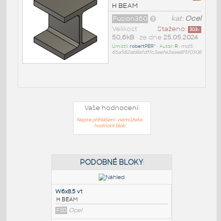
H BEAM
Fusion360
kat:
Ocel
Velikost
Staženo:
303
x
50,6kB
• ze dne
25.05.2024
Umístil:
robertPER^
• Autor:
R
•
md5:
65a582ab8afdffc3eefe3aae8f5f0308
Vaše hodnocení:
Nejste přihlášeni - nemůžete
hodnotit blok