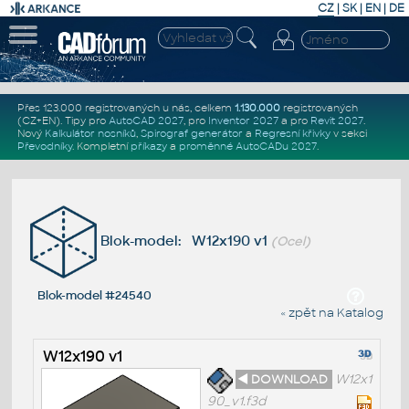
CZ
|
SK
|
EN
|
DE
Přes 123.000 registrovaných u nás, celkem
1.130.000
registrovaných
(CZ+EN)
. Tipy pro
AutoCAD 2027
, pro
Inventor 2027
a pro
Revit 2027
.
Nový
Kalkulátor nosníků
,
Spirograf generátor
a
Regresní křivky
v sekci
Převodníky
.
Kompletní
příkazy
a
proměnné AutoCADu 2027
.
Blok-model: W12x190 v1
(Ocel)
Blok-model #24540
« zpět na Katalog
W12x190 v1
◄ DOWNLOAD
W12x1
90_v1.f3d