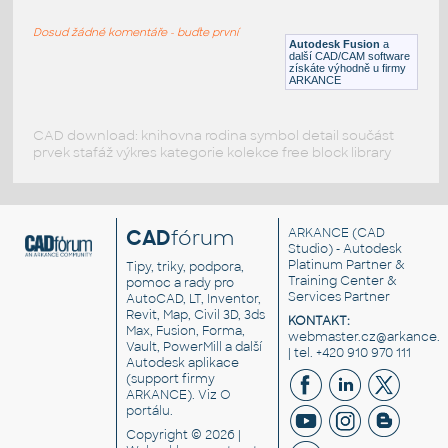
H BEAM
Dosud žádné komentáře - buďte první
F3D
Ocel
Autodesk Fusion
a
další CAD/CAM software
získáte výhodně u firmy
ARKANCE
CAD download: knihovna rodina symbol detail součást
prvek stafáž výkres kategorie kolekce free block library
CAD
fórum
ARKANCE
(CAD
Studio) - Autodesk
Platinum Partner &
Tipy, triky, podpora,
Training Center &
pomoc a rady pro
Services Partner
AutoCAD, LT, Inventor,
Revit, Map, Civil 3D, 3ds
KONTAKT:
Max, Fusion, Forma,
webmaster.cz@arkance.w
Vault, PowerMill a další
| tel. +420 910 970 111
Autodesk aplikace
(support firmy
ARKANCE). Viz
O
portálu
.
Copyright © 2026 |