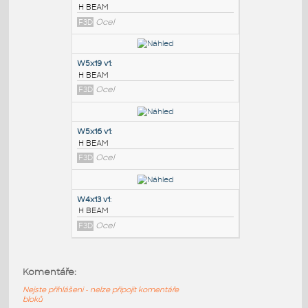
PODOBNÉ BLOKY
:
W6x8.5 v1
:
H BEAM
F3D
Ocel
W5x19 v1
:
H BEAM
F3D
Ocel
W5x16 v1
:
Komentáře:
H BEAM
Nejste přihlášeni - nelze připojit komentáře
F3D
Ocel
bloků