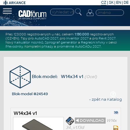
CZ
|
SK
|
EN
|
DE
Přes 123.000 registrovaných u nás, celkem
1.130.000
registrovaných
(CZ+EN)
. Tipy pro
AutoCAD 2027
, pro
Inventor 2027
a pro
Revit 2027
.
Nový
Kalkulátor nosníků
,
Spirograf generátor
a
Regresní křivky
v sekci
Převodníky
.
Kompletní
příkazy
a
proměnné AutoCADu 2027
.
Blok-model: W14x34 v1
(Ocel)
Blok-model #24549
« zpět na Katalog
W14x34 v1
◄ DOWNLOAD
W14x
34_v1.f3d