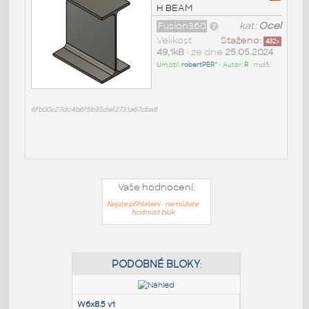
H BEAM
Fusion360
kat:
Ocel
Velikost
Staženo:
432
x
49,1kB
• ze dne
25.05.2024
Umístil:
robertPER^
• Autor:
R
•
md5:
6fb00c27dc4b6f5b35def2731a67cba8
Vaše hodnocení:
Nejste přihlášeni - nemůžete
hodnotit blok