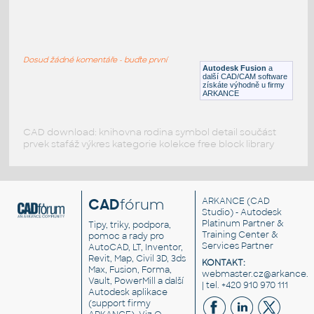
W4x13 v1
:
H BEAM
Dosud žádné komentáře - buďte první
F3D
Ocel
Autodesk Fusion
a
další CAD/CAM software
získáte výhodně u firmy
ARKANCE
CAD download: knihovna rodina symbol detail součást
prvek stafáž výkres kategorie kolekce free block library
CAD
fórum
ARKANCE
(CAD
Studio) - Autodesk
Platinum Partner &
Tipy, triky, podpora,
Training Center &
pomoc a rady pro
Services Partner
AutoCAD, LT, Inventor,
Revit, Map, Civil 3D, 3ds
KONTAKT:
Max, Fusion, Forma,
webmaster.cz@arkance.w
Vault, PowerMill a další
| tel. +420 910 970 111
Autodesk aplikace
(support firmy