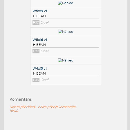
PODOBNÉ BLOKY
:
W6x8.5 v1
:
H BEAM
F3D
Ocel
W5x19 v1
:
H BEAM
F3D
Ocel
W5x16 v1
:
H BEAM
Komentáře:
F3D
Ocel
Nejste přihlášeni - nelze připojit komentáře
bloků
W4x13 v1
: