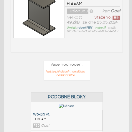
H BEAM
Fusion360
kat:
Ocel
Velikost
Staženo:
381
x
49,2kB
• ze dne
25.05.2024
Umístil:
robertPER^
• Autor:
R
•
md5:
92b11a09cfe08a194b5a01f3eb4e513b
Vaše hodnocení:
Nejste přihlášeni - nemůžete
hodnotit blok