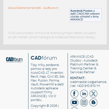
H BEAM
Dosud žádné komentáře - buďte první
F3D
Ocel
Autodesk Fusion
a
další CAD/CAM software
získáte výhodně u firmy
ARKANCE
CAD download: knihovna rodina symbol detail součást
prvek stafáž výkres kategorie kolekce free block library
CAD
fórum
ARKANCE
(CAD
Studio) - Autodesk
Platinum Partner &
Tipy, triky, podpora,
Training Center &
pomoc a rady pro
Services Partner
AutoCAD, LT, Inventor,
Revit, Map, Civil 3D, 3ds
KONTAKT:
Max, Fusion, Forma,
webmaster.cz@arkance.w
Vault, PowerMill a další
| tel. +420 910 970 111
Autodesk aplikace
(support firmy
ARKANCE). Viz
O
portálu
.
Copyright © 2026 |