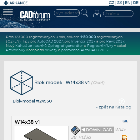
CZ
|
SK
|
EN
|
DE
Přes 123.000 registrovaných u nás, celkem
1.130.000
registrovaných
(CZ+EN)
. Tipy pro
AutoCAD 2027
, pro
Inventor 2027
a pro
Revit 2027
.
Nový
Kalkulátor nosníků
,
Spirograf generátor
a
Regresní křivky
v sekci
Převodníky
.
Kompletní
příkazy
a
proměnné AutoCADu 2027
.
Blok-model: W14x38 v1
(Ocel)
Blok-model #24550
« zpět na Katalog
W14x38 v1
◄ DOWNLOAD
W14x
38_v1.f3d