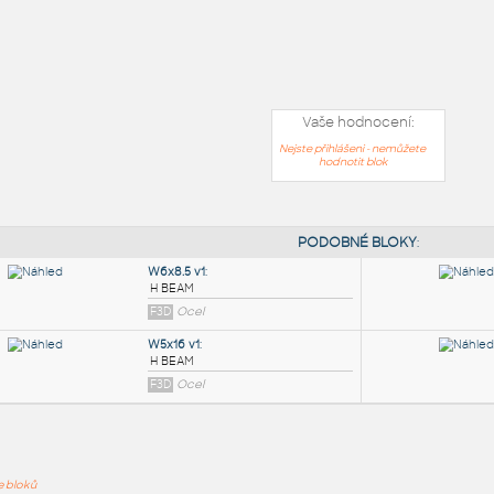
Vaše hodnocení:
Nejste přihlášeni - nemůžete
hodnotit blok
PODOB
ře bloků
W6x8.5 v1
: