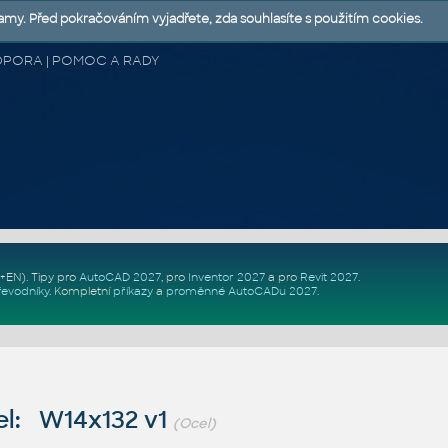
lamy. Před pokračováním vyjadřete, zda souhlasíte s použitím cookies.
 PODPORA | POMOC A RADY
Z+EN)
. Tipy pro
AutoCAD 2027
, pro
Inventor 2027
a pro
Revit 2027
.
řevodníky
.
Kompletní
příkazy
a
proměnné AutoCADu 2027
.
l: W14x132 v1
(Ocel)