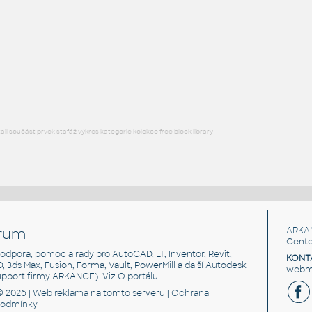
H BEAM
F3D
Ocel
W5x16 v1
:
H BEAM
F3D
Ocel
l součást prvek stafáž výkres kategorie kolekce free block library
rum
ARKA
Cente
, podpora, pomoc a rady pro AutoCAD, LT, Inventor, Revit,
KONT
3D, 3ds Max, Fusion, Forma, Vault, PowerMill a další Autodesk
webma
support firmy ARKANCE). Viz
O portálu
.
© 2026 |
Web reklama
na tomto serveru |
Ochrana
podmínky