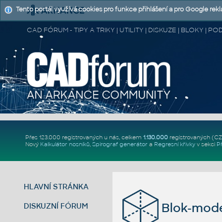
Tento portál využívá cookies pro funkce přihlášení a pro Google rek
CAD FÓRUM - TIPY A TRIKY | UTILITY | DISKUZE | BLOKY |
Přes 123.000 registrovaných u nás, celkem
1.130.000
registrovaných (C
Nový
Kalkulátor nosníků
,
Spirograf generátor
a
Regresní křivky
v sekci
P
HLAVNÍ STRÁNKA
Blok-mode
DISKUZNÍ FÓRUM