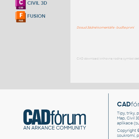
CIVIL 3D
FUSION
Dosud žádné komentáře - buďte první
CAD download: knihovna rodina symbol detai
CAD
fó
Tipy, triky
Map, Civil 
aplikace (
Copyright 
soukromí, 