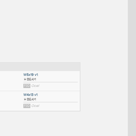
NÉ BLOKY
:
W5x19 v1
: