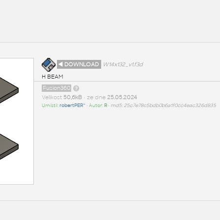
◄ DOWNLOAD
W14x132_v1.f3d
H BEAM
Fusion360
Velikost
50,6kB
• ze dne
25.05.2024
Umístil:
robertPER^
• Autor:
R
•
md5: 25c7e78c5bdb0b6a1f0cc4eac326d835