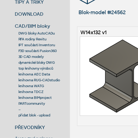
TIPY A TRIKY
Blok-model #24562
DOWNLOAD
CAD/BIM bloky
W14x132 v1
DWG bloky AutoCADu
RFA rodiny Revitu
IPT součásti Inventoru
F3D součásti Fusion360
3D CAD modely
dynamické bloky DWG
top knihovny výrobců
knihovna AEC Data
knihovna RUG-CADstudio
knihovna WATG
knihovna TDCZ
knihovna BIMproject
PARTcommunity
--
přidat blok - upload
PŘEVODNÍKY