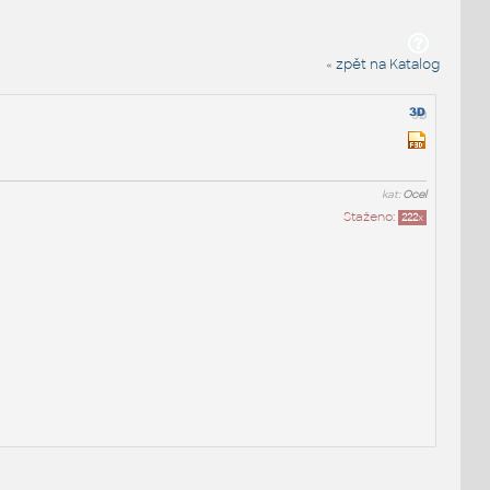
« zpět na Katalog
kat:
Ocel
Staženo:
222
x