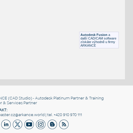
H BEAM
F3D
Ocel
W4x13 v1
:
H BEAM
Autodesk Fusion
a
F3D
Ocel
další CAD/CAM software
získáte výhodně u firmy
ARKANCE
NCE
(CAD Studio) - Autodesk Platinum Partner & Training
r & Services Partner
AKT:
ster.cz@arkance.world | tel. +420 910 970 111