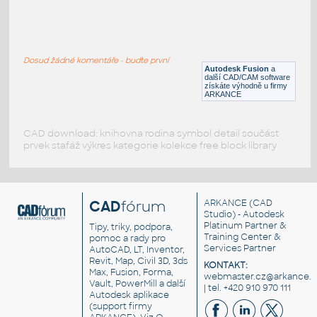
W4x13 v1
:
H BEAM
Dosud žádné komentáře - buďte první
F3D
Ocel
Autodesk Fusion
a
další CAD/CAM software
získáte výhodně u firmy
ARKANCE
CAD download: knihovna rodina symbol detail součást
prvek stafáž výkres kategorie kolekce free block library
CAD
fórum
ARKANCE
(CAD
Studio) - Autodesk
Platinum Partner &
Tipy, triky, podpora,
Training Center &
pomoc a rady pro
Services Partner
AutoCAD, LT, Inventor,
Revit, Map, Civil 3D, 3ds
KONTAKT:
Max, Fusion, Forma,
webmaster.cz@arkance.w
Vault, PowerMill a další
| tel. +420 910 970 111
Autodesk aplikace
(support firmy