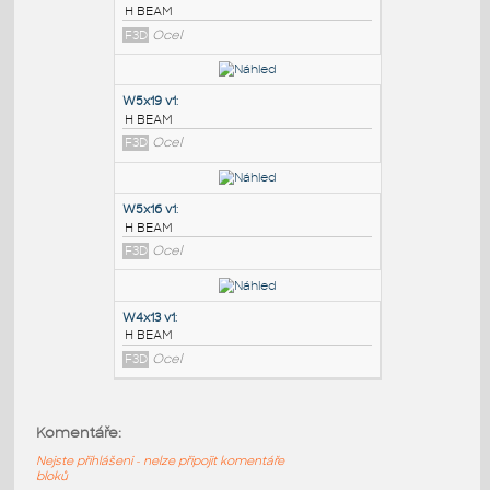
PODOBNÉ BLOKY
:
W6x8.5 v1
:
H BEAM
F3D
Ocel
W5x19 v1
:
H BEAM
F3D
Ocel
W5x16 v1
:
Komentáře:
H BEAM
Nejste přihlášeni - nelze připojit komentáře
F3D
Ocel
bloků