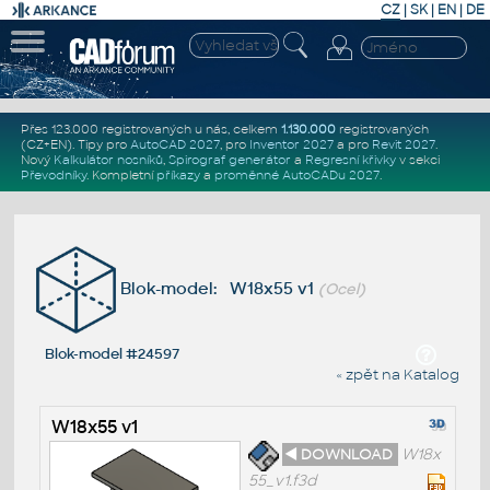
CZ
|
SK
|
EN
|
DE
Přes 123.000 registrovaných u nás, celkem
1.130.000
registrovaných
(CZ+EN)
. Tipy pro
AutoCAD 2027
, pro
Inventor 2027
a pro
Revit 2027
.
Nový
Kalkulátor nosníků
,
Spirograf generátor
a
Regresní křivky
v sekci
Převodníky
.
Kompletní
příkazy
a
proměnné AutoCADu 2027
.
Blok-model: W18x55 v1
(Ocel)
Blok-model #24597
« zpět na Katalog
W18x55 v1
◄ DOWNLOAD
W18x
55_v1.f3d