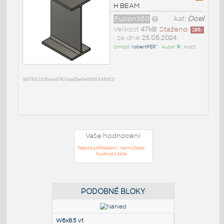
H BEAM
Fusion360
kat:
Ocel
Velikost
47kB
Staženo:
285
x
• ze dne
25.05.2024
Umístil:
robertPER^
• Autor:
R
•
md5:
99793293bce97434a6befe16953456f2
Vaše hodnocení:
Nejste přihlášeni - nemůžete
hodnotit blok