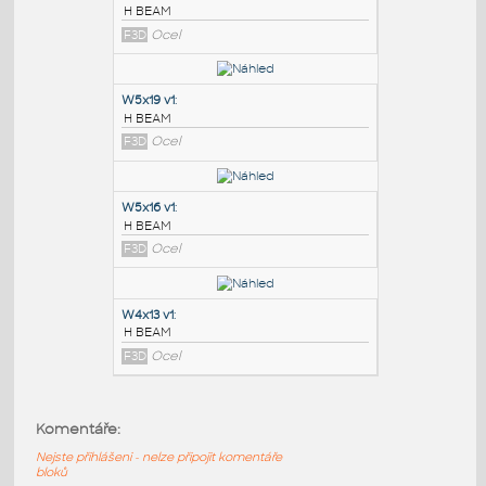
PODOBNÉ BLOKY
:
W6x8.5 v1
:
H BEAM
F3D
Ocel
W5x19 v1
:
H BEAM
F3D
Ocel
W5x16 v1
:
Komentáře:
H BEAM
Nejste přihlášeni - nelze připojit komentáře
F3D
Ocel
bloků