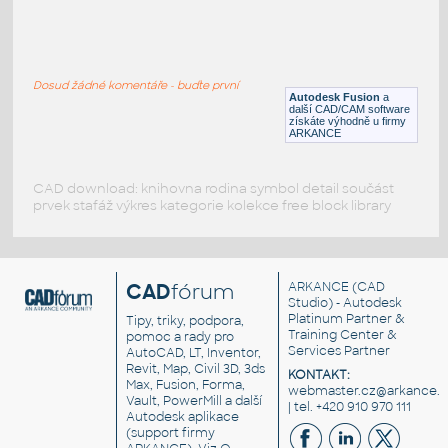
W4x13 v1
:
H BEAM
Dosud žádné komentáře - buďte první
F3D
Ocel
Autodesk Fusion
a
další CAD/CAM software
získáte výhodně u firmy
ARKANCE
CAD download: knihovna rodina symbol detail součást
prvek stafáž výkres kategorie kolekce free block library
CAD
fórum
ARKANCE
(CAD
Studio) - Autodesk
Platinum Partner &
Tipy, triky, podpora,
Training Center &
pomoc a rady pro
Services Partner
AutoCAD, LT, Inventor,
Revit, Map, Civil 3D, 3ds
KONTAKT:
Max, Fusion, Forma,
webmaster.cz@arkance.w
Vault, PowerMill a další
| tel. +420 910 970 111
Autodesk aplikace
(support firmy