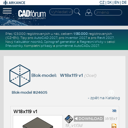
CZ
|
SK
|
EN
|
DE
Přes 123.000 registrovaných u nás, celkem
1.130.000
registrovaných
(CZ+EN)
. Tipy pro
AutoCAD 2027
, pro
Inventor 2027
a pro
Revit 2027
.
Nový
Kalkulátor nosníků
,
Spirograf generátor
a
Regresní křivky
v sekci
Převodníky
.
Kompletní
příkazy
a
proměnné AutoCADu 2027
.
Blok-model: W18x119 v1
(Ocel)
Blok-model #24605
« zpět na Katalog
W18x119 v1
◄ DOWNLOAD
W18x1
19_v1.f3d