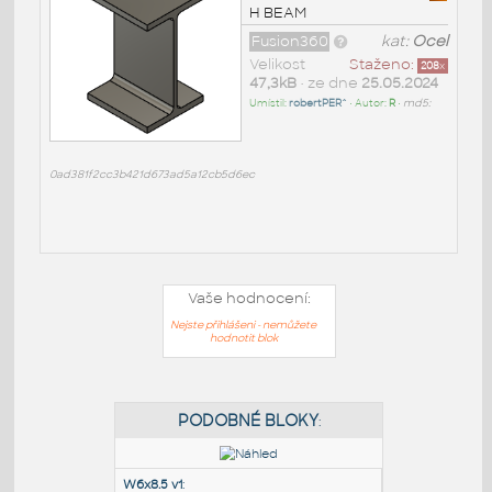
H BEAM
Fusion360
kat:
Ocel
Velikost
Staženo:
208
x
47,3kB
• ze dne
25.05.2024
Umístil:
robertPER^
• Autor:
R
•
md5:
0ad381f2cc3b421d673ad5a12cb5d6ec
Vaše hodnocení:
Nejste přihlášeni - nemůžete
hodnotit blok