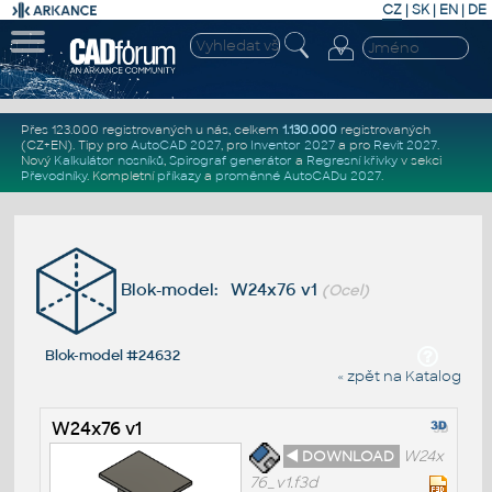
CZ
|
SK
|
EN
|
DE
Přes 123.000 registrovaných u nás, celkem
1.130.000
registrovaných
(CZ+EN)
. Tipy pro
AutoCAD 2027
, pro
Inventor 2027
a pro
Revit 2027
.
Nový
Kalkulátor nosníků
,
Spirograf generátor
a
Regresní křivky
v sekci
Převodníky
.
Kompletní
příkazy
a
proměnné AutoCADu 2027
.
Blok-model: W24x76 v1
(Ocel)
Blok-model #24632
« zpět na Katalog
W24x76 v1
◄ DOWNLOAD
W24x
76_v1.f3d