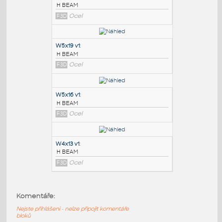
PODOBNÉ BLOKY
:
W6x8.5 v1
:
H BEAM
F3D
Ocel
W5x19 v1
:
H BEAM
F3D
Ocel
W5x16 v1
:
Komentáře:
H BEAM
Nejste přihlášeni - nelze připojit komentáře
F3D
Ocel
bloků