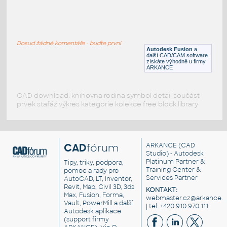
W4x13 v1
:
H BEAM
Dosud žádné komentáře - buďte první
F3D
Ocel
Autodesk Fusion
a
další CAD/CAM software
získáte výhodně u firmy
ARKANCE
CAD download: knihovna rodina symbol detail součást
prvek stafáž výkres kategorie kolekce free block library
CAD
fórum
ARKANCE
(CAD
Studio) - Autodesk
Platinum Partner &
Tipy, triky, podpora,
Training Center &
pomoc a rady pro
Services Partner
AutoCAD, LT, Inventor,
Revit, Map, Civil 3D, 3ds
KONTAKT:
Max, Fusion, Forma,
webmaster.cz@arkance.w
Vault, PowerMill a další
| tel. +420 910 970 111
Autodesk aplikace
(support firmy