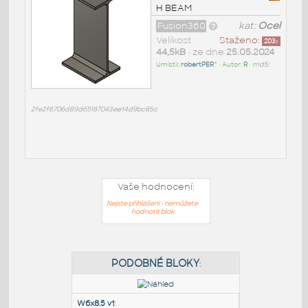
H BEAM
Fusion360
kat:
Ocel
Velikost
Staženo:
203
x
44,5kB
• ze dne
25.05.2024
Umístil:
robertPER^
• Autor:
R
•
md5:
2fe2f6706d89d65187043ee14d9bc85c
Vaše hodnocení:
Nejste přihlášeni - nemůžete
hodnotit blok