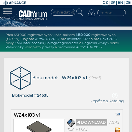
CZ
|
SK
|
EN
|
DE
Přes 123.000 registrovaných u nás, celkem
1.130.000
registrovaných
(CZ+EN)
. Tipy pro
AutoCAD 2027
, pro
Inventor 2027
a pro
Revit 2027
.
Nový
Kalkulátor nosníků
,
Spirograf generátor
a
Regresní křivky
v sekci
Převodníky
.
Kompletní
příkazy
a
proměnné AutoCADu 2027
.
Blok-model: W24x103 v1
(Ocel)
Blok-model #24635
« zpět na Katalog
W24x103 v1
◄ DOWNLOAD
W24x
103_v1.f3d