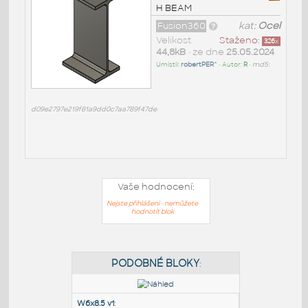
H BEAM
Fusion360
kat:
Ocel
Velikost
Staženo:
326
x
44,8kB
• ze dne
25.05.2024
Umístil:
robertPER^
• Autor:
R
•
md5:
d09e2797e219f81a9dd0c7aa789f47de
Vaše hodnocení:
Nejste přihlášeni - nemůžete
hodnotit blok