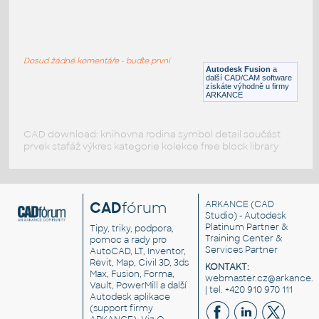
W4x13 v1
:
H BEAM
Dosud žádné komentáře - buďte první
F3D
Ocel
Autodesk Fusion
a
další CAD/CAM software
získáte výhodně u firmy
ARKANCE
CAD download: knihovna rodina symbol detail součást
prvek stafáž výkres kategorie kolekce free block library
CAD
fórum
ARKANCE
(CAD
Studio) - Autodesk
Platinum Partner &
Tipy, triky, podpora,
Training Center &
pomoc a rady pro
Services Partner
AutoCAD, LT, Inventor,
Revit, Map, Civil 3D, 3ds
KONTAKT:
Max, Fusion, Forma,
webmaster.cz@arkance.w
Vault, PowerMill a další
| tel. +420 910 970 111
Autodesk aplikace
(support firmy