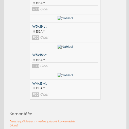
PODOBNÉ BLOKY
:
W6x8.5 v1
:
H BEAM
F3D
Ocel
W5x19 v1
:
H BEAM
F3D
Ocel
W5x16 v1
:
Komentáře:
H BEAM
Nejste přihlášeni - nelze připojit komentáře
F3D
Ocel
bloků