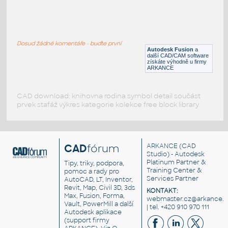
W4x13 v1
:
H BEAM
Dosud žádné komentáře - buďte první
F3D
Ocel
Autodesk Fusion
a
další CAD/CAM software
získáte výhodně u firmy
ARKANCE
CAD download: knihovna rodina symbol detail součást
prvek stafáž výkres kategorie kolekce free block library
CAD
fórum
ARKANCE
(CAD
Studio) - Autodesk
Platinum Partner &
Tipy, triky, podpora,
Training Center &
pomoc a rady pro
Services Partner
AutoCAD, LT, Inventor,
Revit, Map, Civil 3D, 3ds
KONTAKT:
Max, Fusion, Forma,
webmaster.cz@arkance.w
Vault, PowerMill a další
| tel. +420 910 970 111
Autodesk aplikace
(support firmy