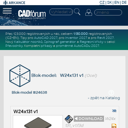
CZ
|
SK
|
EN
|
DE
Přes 123.000 registrovaných u nás, celkem
1.130.000
registrovaných
(CZ+EN)
. Tipy pro
AutoCAD 2027
, pro
Inventor 2027
a pro
Revit 2027
.
Nový
Kalkulátor nosníků
,
Spirograf generátor
a
Regresní křivky
v sekci
Převodníky
.
Kompletní
příkazy
a
proměnné AutoCADu 2027
.
Blok-model: W24x131 v1
(Ocel)
Blok-model #24638
« zpět na Katalog
W24x131 v1
◄ DOWNLOAD
W24x
131_v1.f3d