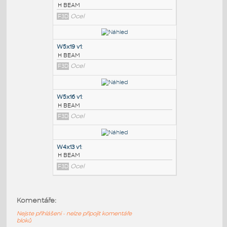
PODOBNÉ BLOKY
:
W6x8.5 v1
:
H BEAM
F3D
Ocel
W5x19 v1
:
H BEAM
F3D
Ocel
W5x16 v1
:
Komentáře:
H BEAM
Nejste přihlášeni - nelze připojit komentáře
F3D
Ocel
bloků