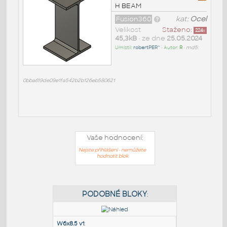
H BEAM
Fusion360
kat:
Ocel
Velikost
Staženo:
224
x
45,3kB
• ze dne
25.05.2024
Umístil:
robertPER^
• Autor:
R
•
md5:
0bba619de09e1fa542b2b126eb580621
Vaše hodnocení:
Nejste přihlášeni - nemůžete
hodnotit blok