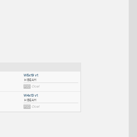
NÉ BLOKY
:
W5x19 v1
: