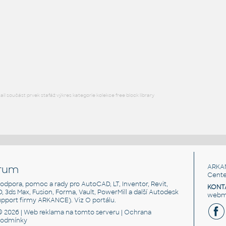
H BEAM
F3D
Ocel
W5x16 v1
:
H BEAM
F3D
Ocel
l součást prvek stafáž výkres kategorie kolekce free block library
rum
ARKA
Cente
, podpora, pomoc a rady pro AutoCAD, LT, Inventor, Revit,
KONT
3D, 3ds Max, Fusion, Forma, Vault, PowerMill a další Autodesk
webma
support firmy ARKANCE). Viz
O portálu
.
© 2026 |
Web reklama
na tomto serveru |
Ochrana
podmínky