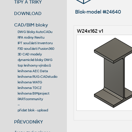
TIPY A TRIKY
Blok-model #24640
DOWNLOAD
CAD/BIM bloky
W24x162 v1
DWG bloky AutoCADu
RFA rodiny Revitu
IPT součásti Inventoru
F3D součásti Fusion360
3D CAD modely
dynamické bloky DWG
top knihovny výrobců
knihovna AEC Data
knihovna RUG-CADstudio
knihovna WATG
knihovna TDCZ
knihovna BIMproject
PARTcommunity
--
přidat blok - upload
PŘEVODNÍKY