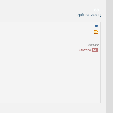
« zpět na Katalog
kat:
Ocel
Staženo:
172
x