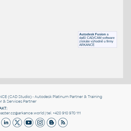
H BEAM
F3D
Ocel
W4x13 v1
:
H BEAM
Autodesk Fusion
a
F3D
Ocel
další CAD/CAM software
získáte výhodně u firmy
ARKANCE
NCE
(CAD Studio) - Autodesk Platinum Partner & Training
r & Services Partner
AKT:
ster.cz@arkance.world | tel. +420 910 970 111