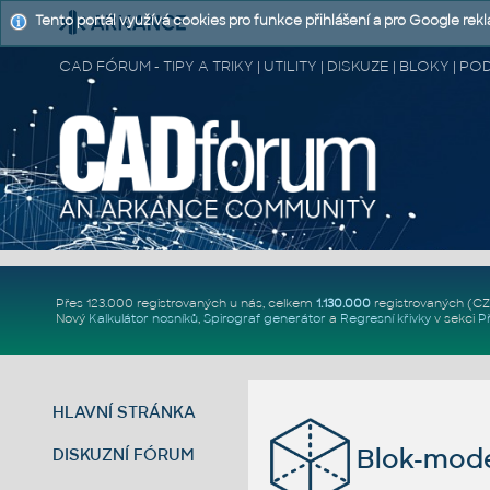
Tento portál využívá cookies pro funkce přihlášení a pro Google rek
CAD FÓRUM - TIPY A TRIKY | UTILITY | DISKUZE | BLOKY |
Přes 123.000 registrovaných u nás, celkem
1.130.000
registrovaných (C
Nový
Kalkulátor nosníků
,
Spirograf generátor
a
Regresní křivky
v sekci
P
HLAVNÍ STRÁNKA
Blok-mode
DISKUZNÍ FÓRUM