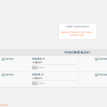
Vaše hodnocení:
Nejste přihlášeni - nemůžete
hodnotit blok
PODOB
ře bloků
W6x8.5 v1
: