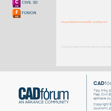
CIVIL 3D
FUSION
Dosud žádné komentáře - buďte první
CAD download: knihovna rodina symbol detai
CAD
fó
Tipy, triky
Map, Civil 
aplikace (
Copyright 
soukromí, 