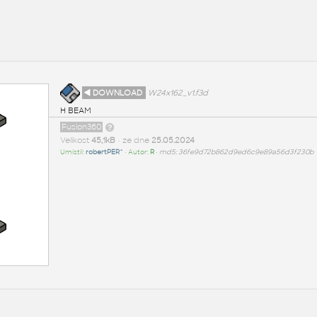
◄ DOWNLOAD
W24x162_v1.f3d
H BEAM
Fusion360
Velikost
45,1kB
• ze dne
25.05.2024
Umístil:
robertPER^
• Autor:
R
•
md5: 36fe9d72b862d9ed6c9e89a56d3f230b