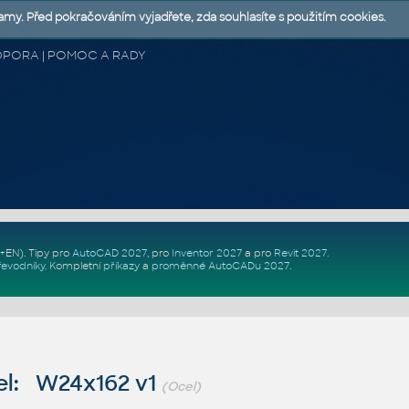
lamy. Před pokračováním vyjadřete, zda souhlasíte s použitím cookies.
 PODPORA | POMOC A RADY
Z+EN)
. Tipy pro
AutoCAD 2027
, pro
Inventor 2027
a pro
Revit 2027
.
řevodníky
.
Kompletní
příkazy
a
proměnné AutoCADu 2027
.
l: W24x162 v1
(Ocel)