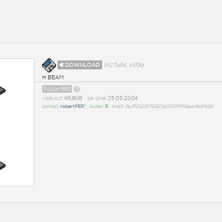
◄ DOWNLOAD
W27x84_v1.f3d
H BEAM
Fusion360
Velikost
46,8kB
• ze dne
25.05.2024
Umístil:
robertPER^
• Autor:
R
•
md5: 0a7f2025f72923d3201ff56ea16df504