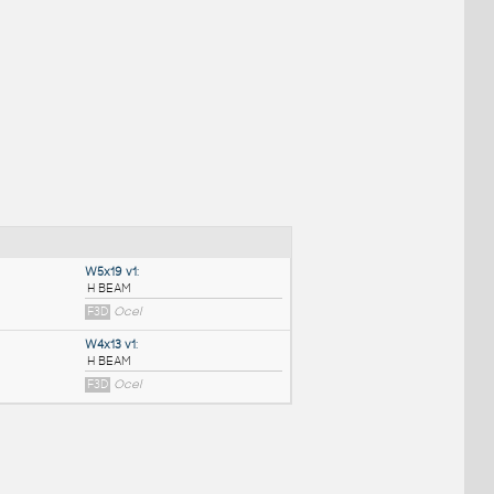
NÉ BLOKY
:
W5x19 v1
: