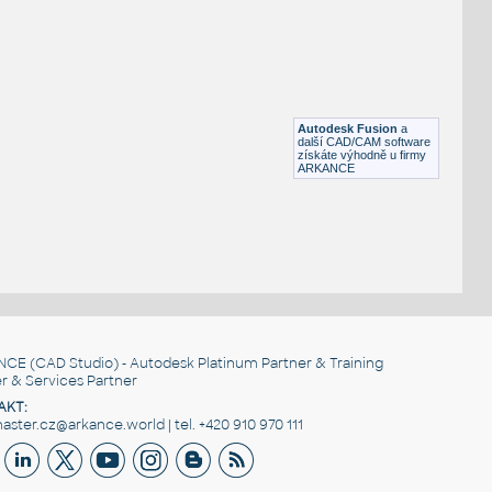
H BEAM
F3D
Ocel
W4x13 v1
:
H BEAM
Autodesk Fusion
a
F3D
Ocel
další CAD/CAM software
získáte výhodně u firmy
ARKANCE
NCE
(CAD Studio) - Autodesk Platinum Partner & Training
r & Services Partner
AKT:
ster.cz@arkance.world | tel. +420 910 970 111