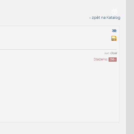
« zpět na Katalog
kat:
Ocel
Staženo:
256
x