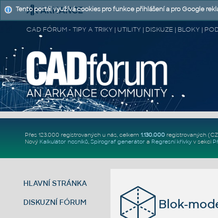
Tento portál využívá cookies pro funkce přihlášení a pro Google rek
CAD FÓRUM - TIPY A TRIKY | UTILITY | DISKUZE | BLOKY |
Přes 123.000 registrovaných u nás, celkem
1.130.000
registrovaných (C
Nový
Kalkulátor nosníků
,
Spirograf generátor
a
Regresní křivky
v sekci
P
HLAVNÍ STRÁNKA
Blok-mode
DISKUZNÍ FÓRUM