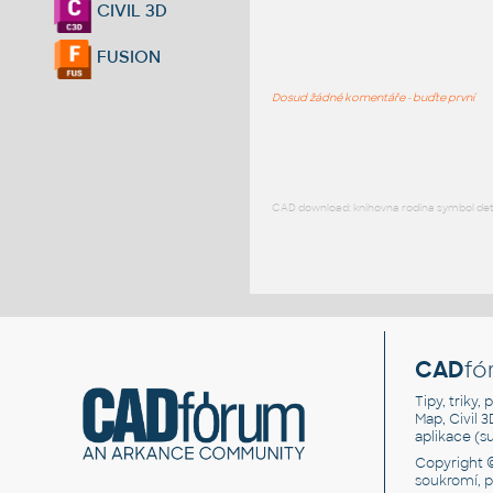
CIVIL 3D
FUSION
Dosud žádné komentáře - buďte první
CAD download: knihovna rodina symbol detai
CAD
fó
Tipy, triky
Map, Civil 
aplikace (
Copyright 
soukromí, 