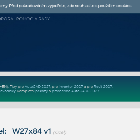
lamy. Před pokračováním vyjadřete, zda souhlasíte s použitím cookies.
 PODPORA | POMOC A RADY
Z+EN)
. Tipy pro
AutoCAD 2027
, pro
Inventor 2027
a pro
Revit 2027
.
řevodníky
.
Kompletní
příkazy
a
proměnné AutoCADu 2027
.
l: W27x84 v1
(Ocel)