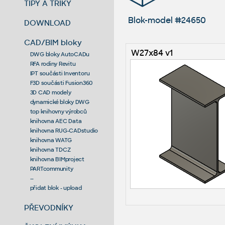
TIPY A TRIKY
Blok-model #24650
DOWNLOAD
CAD/BIM bloky
W27x84 v1
DWG bloky AutoCADu
RFA rodiny Revitu
IPT součásti Inventoru
F3D součásti Fusion360
3D CAD modely
dynamické bloky DWG
top knihovny výrobců
knihovna AEC Data
knihovna RUG-CADstudio
knihovna WATG
knihovna TDCZ
knihovna BIMproject
PARTcommunity
--
přidat blok - upload
PŘEVODNÍKY