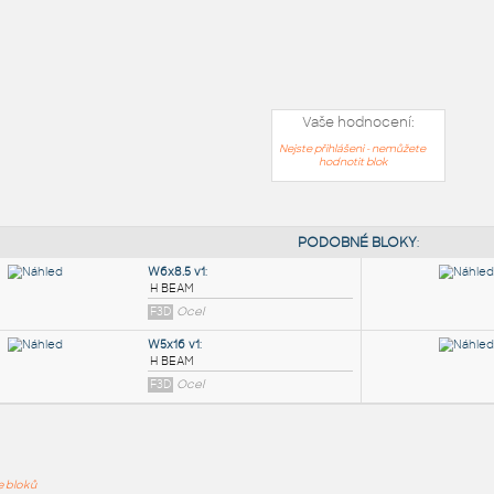
Vaše hodnocení:
Nejste přihlášeni - nemůžete
hodnotit blok
PODOB
ře bloků
W6x8.5 v1
: