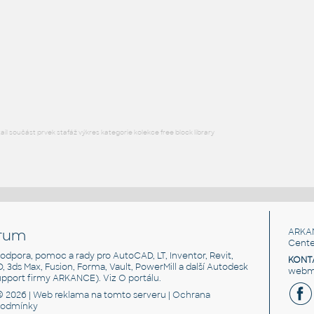
H BEAM
F3D
Ocel
W5x16 v1
:
H BEAM
F3D
Ocel
l součást prvek stafáž výkres kategorie kolekce free block library
rum
ARKA
Cente
, podpora, pomoc a rady pro AutoCAD, LT, Inventor, Revit,
KONT
3D, 3ds Max, Fusion, Forma, Vault, PowerMill a další Autodesk
webma
support firmy ARKANCE). Viz
O portálu
.
© 2026 |
Web reklama
na tomto serveru |
Ochrana
podmínky