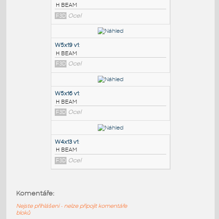
PODOBNÉ BLOKY
:
W6x8.5 v1
:
H BEAM
F3D
Ocel
W5x19 v1
:
H BEAM
F3D
Ocel
W5x16 v1
:
Komentáře:
H BEAM
Nejste přihlášeni - nelze připojit komentáře
F3D
Ocel
bloků