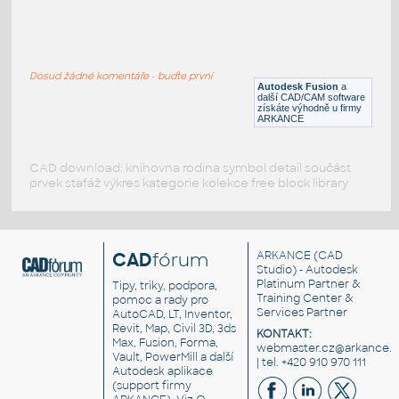
W4x13 v1
:
H BEAM
Dosud žádné komentáře - buďte první
F3D
Ocel
Autodesk Fusion
a
další CAD/CAM software
získáte výhodně u firmy
ARKANCE
CAD download: knihovna rodina symbol detail součást
prvek stafáž výkres kategorie kolekce free block library
CAD
fórum
ARKANCE
(CAD
Studio) - Autodesk
Platinum Partner &
Tipy, triky, podpora,
Training Center &
pomoc a rady pro
Services Partner
AutoCAD, LT, Inventor,
Revit, Map, Civil 3D, 3ds
KONTAKT:
Max, Fusion, Forma,
webmaster.cz@arkance.w
Vault, PowerMill a další
| tel. +420 910 970 111
Autodesk aplikace
(support firmy