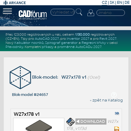
CZ
|
SK
|
EN
|
DE
Přes 123.000 registrovaných u nás, celkem
1.130.000
registrovaných
(CZ+EN)
. Tipy pro
AutoCAD 2027
, pro
Inventor 2027
a pro
Revit 2027
.
Nový
Kalkulátor nosníků
,
Spirograf generátor
a
Regresní křivky
v sekci
Převodníky
.
Kompletní
příkazy
a
proměnné AutoCADu 2027
.
Blok-model: W27x178 v1
(Ocel)
Blok-model #24657
« zpět na Katalog
W27x178 v1
◄ DOWNLOAD
W27x
178_v1.f3d