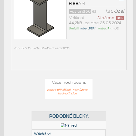
H BEAM
Fusion360
kat:
Ocel
Velikost
Staženo:
313
x
44,2kB
• ze dne
25.05.2024
Umístil:
robertPER^
• Autor:
R
•
md5:
43f4397a1657e0e7dbe16407aa033206
Vaše hodnocení:
Nejste přihlášeni - nemůžete
hodnotit blok