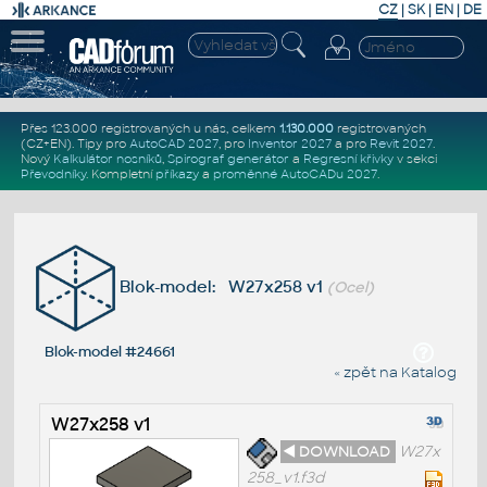
CZ
|
SK
|
EN
|
DE
Přes 123.000 registrovaných u nás, celkem
1.130.000
registrovaných
(CZ+EN)
. Tipy pro
AutoCAD 2027
, pro
Inventor 2027
a pro
Revit 2027
.
Nový
Kalkulátor nosníků
,
Spirograf generátor
a
Regresní křivky
v sekci
Převodníky
.
Kompletní
příkazy
a
proměnné AutoCADu 2027
.
Blok-model: W27x258 v1
(Ocel)
Blok-model #24661
« zpět na Katalog
W27x258 v1
◄ DOWNLOAD
W27x
258_v1.f3d