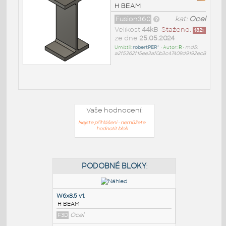
H BEAM
Fusion360
kat:
Ocel
Velikost
44kB
•
Staženo:
182
x
ze dne
25.05.2024
Umístil:
robertPER^
• Autor:
R
•
md5:
a2f5362f15ee3af0b3c47409d9192ec8
Vaše hodnocení:
Nejste přihlášeni - nemůžete
hodnotit blok