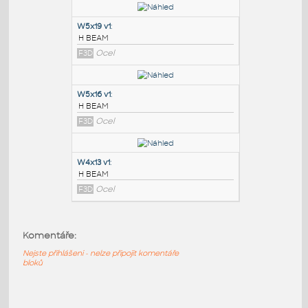
PODOBNÉ BLOKY
:
W6x8.5 v1
:
H BEAM
F3D
Ocel
W5x19 v1
:
H BEAM
F3D
Ocel
W5x16 v1
:
H BEAM
Komentáře:
F3D
Ocel
Nejste přihlášeni - nelze připojit komentáře
bloků
W4x13 v1
: