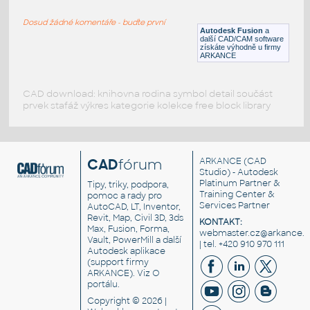
H BEAM
Dosud žádné komentáře - buďte první
F3D
Ocel
Autodesk Fusion
a
další CAD/CAM software
získáte výhodně u firmy
ARKANCE
CAD download: knihovna rodina symbol detail součást
prvek stafáž výkres kategorie kolekce free block library
CAD
fórum
ARKANCE
(CAD
Studio) - Autodesk
Platinum Partner &
Tipy, triky, podpora,
Training Center &
pomoc a rady pro
Services Partner
AutoCAD, LT, Inventor,
Revit, Map, Civil 3D, 3ds
KONTAKT:
Max, Fusion, Forma,
webmaster.cz@arkance.w
Vault, PowerMill a další
| tel. +420 910 970 111
Autodesk aplikace
(support firmy
ARKANCE). Viz
O
portálu
.
Copyright © 2026 |