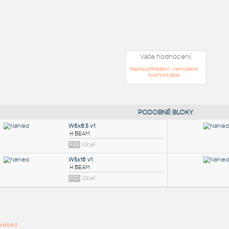
Vaše hodnocení:
Nejste přihlášeni - nemůžete
hodnotit blok
PODOB
ře bloků
W6x8.5 v1
: