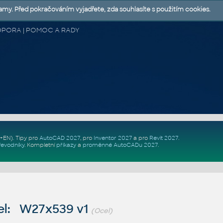
lamy. Před pokračováním vyjadřete, zda souhlasíte s použitím cookies.
 PODPORA | POMOC A RADY
Z+EN)
. Tipy pro
AutoCAD 2027
, pro
Inventor 2027
a pro
Revit 2027
.
řevodníky
.
Kompletní
příkazy
a
proměnné AutoCADu 2027
.
l: W27x539 v1
(Ocel)