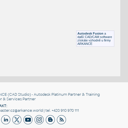
H BEAM
F3D
Ocel
W4x13 v1
:
H BEAM
Autodesk Fusion
a
F3D
Ocel
další CAD/CAM software
získáte výhodně u firmy
ARKANCE
NCE
(CAD Studio) - Autodesk Platinum Partner & Training
r & Services Partner
AKT:
ster.cz@arkance.world | tel. +420 910 970 111