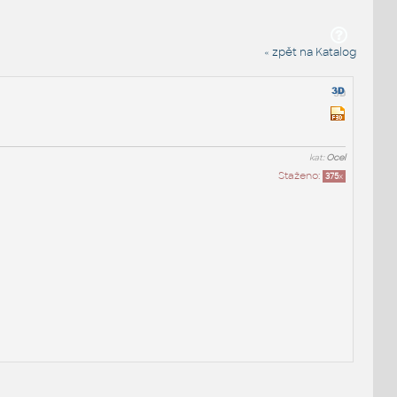
« zpět na Katalog
kat:
Ocel
Staženo:
375
x