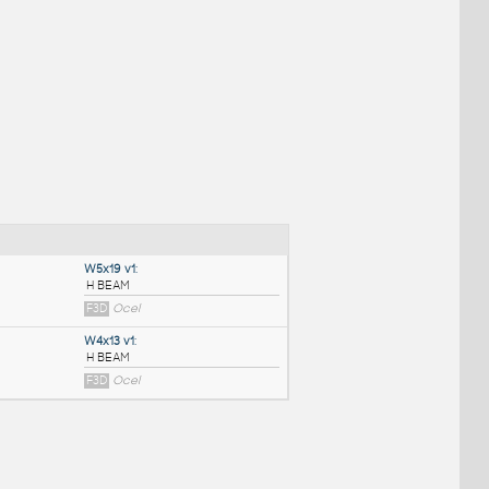
NÉ BLOKY
:
W5x19 v1
: