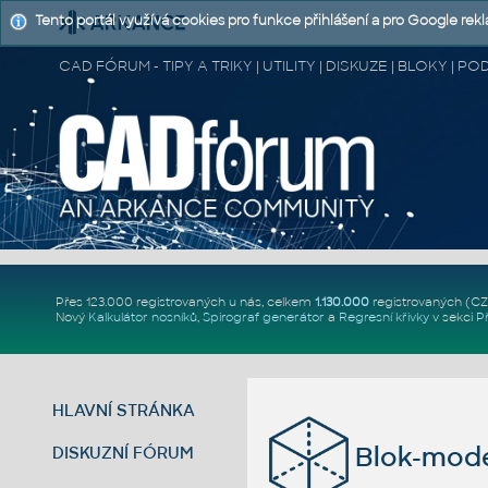
Tento portál využívá cookies pro funkce přihlášení a pro Google rek
CAD FÓRUM - TIPY A TRIKY | UTILITY | DISKUZE | BLOKY |
Přes 123.000 registrovaných u nás, celkem
1.130.000
registrovaných (C
Nový
Kalkulátor nosníků
,
Spirograf generátor
a
Regresní křivky
v sekci
P
HLAVNÍ STRÁNKA
Blok-mode
DISKUZNÍ FÓRUM