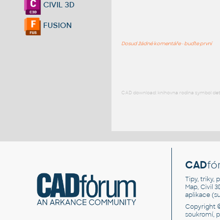
CIVIL 3D
FUSION
Dosud žádné komentáře - buďte první
CAD download: knihovna rodina symbol detai
CAD
fó
Tipy, triky
Map, Civil 
aplikace (
Copyright 
soukromí, 