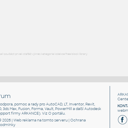
H BEAM
F3D
Ocel
W5x16 v1
:
H BEAM
F3D
Ocel
l součást prvek stafáž výkres kategorie kolekce free block library
rum
ARKA
Cente
, podpora, pomoc a rady pro AutoCAD, LT, Inventor, Revit,
KONT
3D, 3ds Max, Fusion, Forma, Vault, PowerMill a další Autodesk
webma
support firmy ARKANCE). Viz
O portálu
.
© 2026 |
Web reklama
na tomto serveru |
Ochrana
podmínky