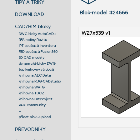
TIPY A TRIKY
Blok-model #24666
DOWNLOAD
CAD/BIM bloky
W27x539 v1
DWG bloky AutoCADu
RFA rodiny Revitu
IPT součásti Inventoru
F3D součásti Fusion360
3D CAD modely
dynamické bloky DWG
top knihovny výrobců
knihovna AEC Data
knihovna RUG-CADstudio
knihovna WATG
knihovna TDCZ
knihovna BIMproject
PARTcommunity
--
přidat blok - upload
PŘEVODNÍKY