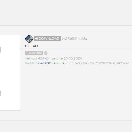
◄ DOWNLOAD
W27x539_v1.f3d
H BEAM
Fusion360
Velikost
43,4kB
• ze dne
25.05.2024
Umístil:
robertPER^
• Autor:
R
•
md5: 7e0cbb7bc82c7052071231c9c9980a54