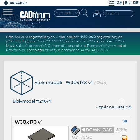
CZ
|
SK
|
EN
|
DE
Přes 123.000 registrovaných u nás, celkem
1.130.000
registrovaných
(CZ+EN)
. Tipy pro
AutoCAD 2027
, pro
Inventor 2027
a pro
Revit 2027
.
Nový
Kalkulátor nosníků
,
Spirograf generátor
a
Regresní křivky
v sekci
Převodníky
.
Kompletní
příkazy
a
proměnné AutoCADu 2027
.
Blok-model: W30x173 v1
(Ocel)
Blok-model #24674
« zpět na Katalog
W30x173 v1
◄ DOWNLOAD
W30x
173_v1.f3d