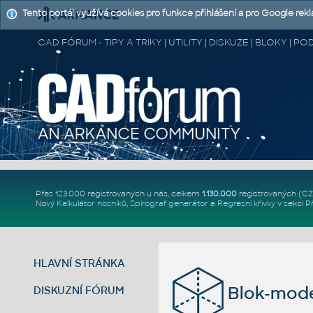
Tento portál využívá cookies pro funkce přihlášení a pro Google rek
CAD FÓRUM - TIPY A TRIKY | UTILITY | DISKUZE | BLOKY |
Přes 123.000 registrovaných u nás, celkem
1.130.000
registrovaných (C
Nový
Kalkulátor nosníků
,
Spirograf generátor
a
Regresní křivky
v sekci
P
HLAVNÍ STRÁNKA
Blok-mode
DISKUZNÍ FÓRUM