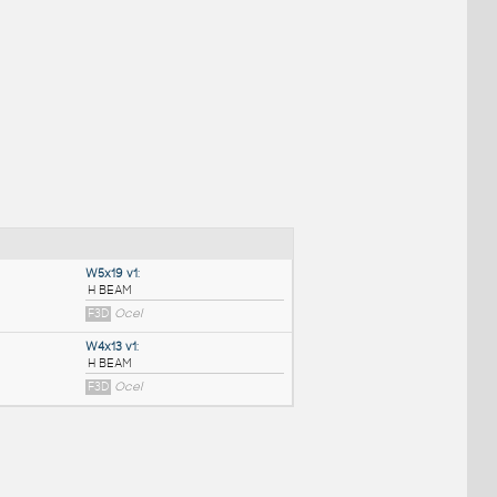
NÉ BLOKY
:
W5x19 v1
: