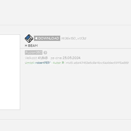
◄ DOWNLOAD
W36x150_v1.f3d
H BEAM
Fusion360
Velikost
41,8kB
• ze dne
25.05.2024
Umístil:
robertPER^
• Autor:
R
•
md5: a6d43160a6c8a14cc5addec591f5a889