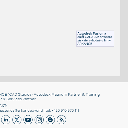
H BEAM
F3D
Ocel
W4x13 v1
:
H BEAM
Autodesk Fusion
a
F3D
Ocel
další CAD/CAM software
získáte výhodně u firmy
ARKANCE
NCE
(CAD Studio) - Autodesk Platinum Partner & Training
r & Services Partner
AKT:
ster.cz@arkance.world | tel. +420 910 970 111