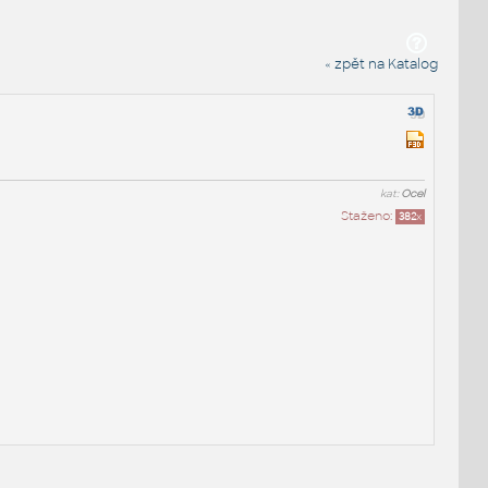
« zpět na Katalog
kat:
Ocel
Staženo:
382
x