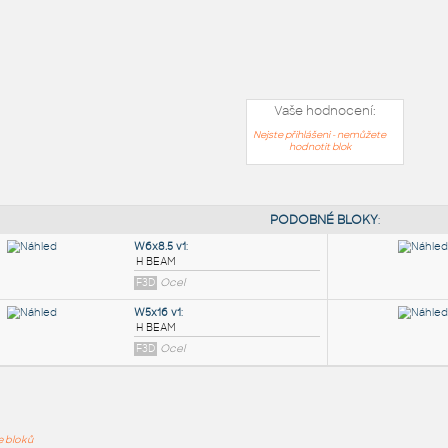
Vaše hodnocení:
Nejste přihlášeni - nemůžete
hodnotit blok
PODOB
ře bloků
W6x8.5 v1
: