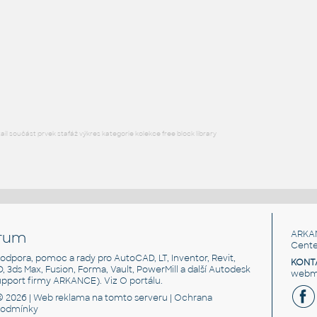
H BEAM
F3D
Ocel
W5x16 v1
:
H BEAM
F3D
Ocel
l součást prvek stafáž výkres kategorie kolekce free block library
rum
ARKA
Cente
, podpora, pomoc a rady pro AutoCAD, LT, Inventor, Revit,
KONT
3D, 3ds Max, Fusion, Forma, Vault, PowerMill a další Autodesk
webma
support firmy ARKANCE). Viz
O portálu
.
© 2026 |
Web reklama
na tomto serveru |
Ochrana
podmínky