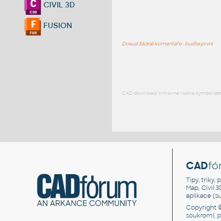
CIVIL 3D
FUSION
Dosud žádné komentáře - buďte první
CAD download: knihovna rodina symbol detai
CAD
fó
Tipy, triky
Map, Civil 
aplikace (
Copyright 
soukromí, 