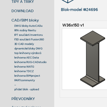
TIPY A TRIKY
Blok-model #24696
DOWNLOAD
CAD/BIM bloky
W36x150 v1
DWG bloky AutoCADu
RFA rodiny Revitu
IPT součásti Inventoru
F3D součásti Fusion360
3D CAD modely
dynamické bloky DWG
top knihovny výrobců
knihovna AEC Data
knihovna RUG-CADstudio
knihovna WATG
knihovna TDCZ
knihovna BIMproject
PARTcommunity
--
přidat blok - upload
PŘEVODNÍKY