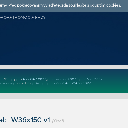
lamy. Před pokračováním vyjadřete, zda souhlasíte s použitím cookies.
 PODPORA | POMOC A RADY
Z+EN)
. Tipy pro
AutoCAD 2027
, pro
Inventor 2027
a pro
Revit 2027
.
řevodníky
.
Kompletní
příkazy
a
proměnné AutoCADu 2027
.
l: W36x150 v1
(Ocel)