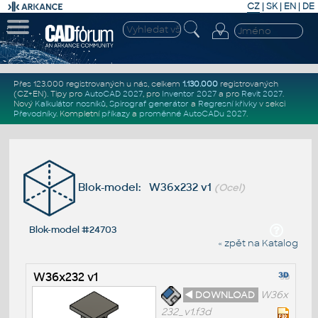
CZ
|
SK
|
EN
|
DE
Přes 123.000 registrovaných u nás, celkem
1.130.000
registrovaných
(CZ+EN)
. Tipy pro
AutoCAD 2027
, pro
Inventor 2027
a pro
Revit 2027
.
Nový
Kalkulátor nosníků
,
Spirograf generátor
a
Regresní křivky
v sekci
Převodníky
.
Kompletní
příkazy
a
proměnné AutoCADu 2027
.
Blok-model: W36x232 v1
(Ocel)
Blok-model #24703
« zpět na Katalog
W36x232 v1
◄ DOWNLOAD
W36x
232_v1.f3d