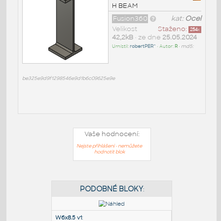
H BEAM
Fusion360
kat:
Ocel
Velikost
Staženo:
254
x
42,2kB
• ze dne
25.05.2024
Umístil:
robertPER^
• Autor:
R
•
md5:
be325e9d9f1298546e9d1b6c09625e9e
Vaše hodnocení:
Nejste přihlášeni - nemůžete
hodnotit blok