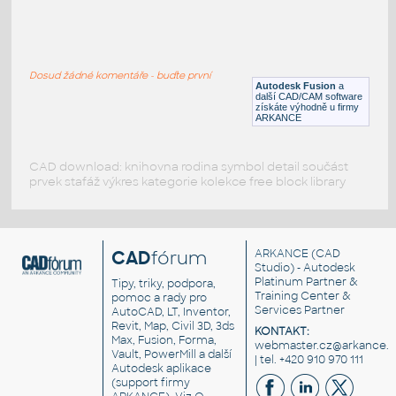
W4x13 v1
:
H BEAM
Dosud žádné komentáře - buďte první
F3D
Ocel
Autodesk Fusion
a
další CAD/CAM software
získáte výhodně u firmy
ARKANCE
CAD download: knihovna rodina symbol detail součást
prvek stafáž výkres kategorie kolekce free block library
CAD
fórum
ARKANCE
(CAD
Studio) - Autodesk
Platinum Partner &
Tipy, triky, podpora,
Training Center &
pomoc a rady pro
Services Partner
AutoCAD, LT, Inventor,
Revit, Map, Civil 3D, 3ds
KONTAKT:
Max, Fusion, Forma,
webmaster.cz@arkance.w
Vault, PowerMill a další
| tel. +420 910 970 111
Autodesk aplikace
(support firmy