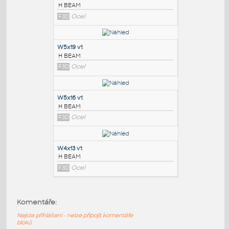
PODOBNÉ BLOKY
:
W6x8.5 v1
:
H BEAM
F3D
Ocel
W5x19 v1
:
H BEAM
F3D
Ocel
W5x16 v1
:
Komentáře:
H BEAM
Nejste přihlášeni - nelze připojit komentáře
F3D
Ocel
bloků