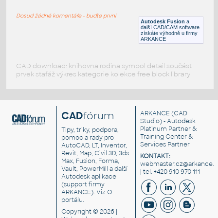
H BEAM
Dosud žádné komentáře - buďte první
F3D
Ocel
Autodesk Fusion
a
další CAD/CAM software
získáte výhodně u firmy
ARKANCE
CAD download: knihovna rodina symbol detail součást
prvek stafáž výkres kategorie kolekce free block library
CAD
fórum
ARKANCE
(CAD
Studio) - Autodesk
Platinum Partner &
Tipy, triky, podpora,
Training Center &
pomoc a rady pro
Services Partner
AutoCAD, LT, Inventor,
Revit, Map, Civil 3D, 3ds
KONTAKT:
Max, Fusion, Forma,
webmaster.cz@arkance.w
Vault, PowerMill a další
| tel. +420 910 970 111
Autodesk aplikace
(support firmy
ARKANCE). Viz
O
portálu
.
Copyright © 2026 |