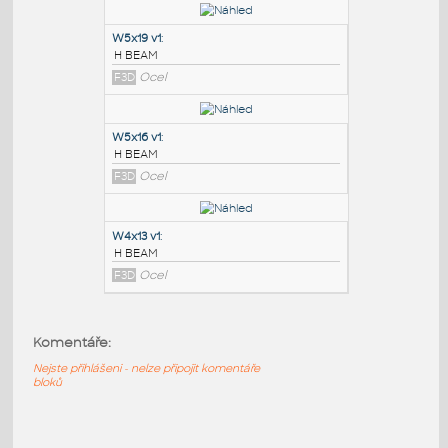
PODOBNÉ BLOKY
:
W6x8.5 v1
:
H BEAM
F3D
Ocel
W5x19 v1
:
H BEAM
F3D
Ocel
W5x16 v1
:
H BEAM
Komentáře:
F3D
Ocel
Nejste přihlášeni - nelze připojit komentáře
bloků
W4x13 v1
: