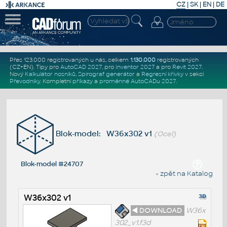
CZ
|
SK
|
EN
|
DE
Přes 123.000 registrovaných u nás, celkem
1.130.000
registrovaných
(CZ+EN)
. Tipy pro
AutoCAD 2027
, pro
Inventor 2027
a pro
Revit 2027
.
Nový
Kalkulátor nosníků
,
Spirograf generátor
a
Regresní křivky
v sekci
Převodníky
.
Kompletní
příkazy
a
proměnné AutoCADu 2027
.
Blok-model: W36x302 v1
(Ocel)
Blok-model #24707
« zpět na Katalog
W36x302 v1
◄ DOWNLOAD
W36x
302_v1.f3d