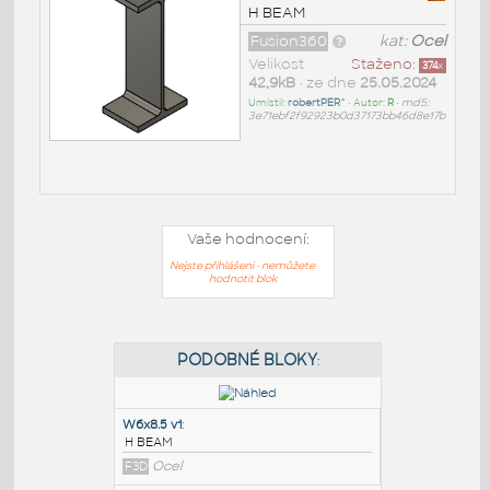
H BEAM
Fusion360
kat:
Ocel
Velikost
Staženo:
374
x
42,9kB
• ze dne
25.05.2024
Umístil:
robertPER^
• Autor:
R
•
md5:
3e71ebf2f92923b0d37173bb46d8e17b
Vaše hodnocení:
Nejste přihlášeni - nemůžete
hodnotit blok