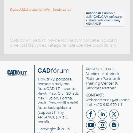
H BEAM
Dosud žádné komentáře - buďte první
F3D
Ocel
Autodesk Fusion
a
další CAD/CAM software
získáte výhodně u firmy
ARKANCE
CAD download: knihovna rodina symbol detail součást
prvek stafáž výkres kategorie kolekce free block library
CAD
fórum
ARKANCE
(CAD
Studio) - Autodesk
Platinum Partner &
Tipy, triky, podpora,
Training Center &
pomoc a rady pro
Services Partner
AutoCAD, LT, Inventor,
Revit, Map, Civil 3D, 3ds
KONTAKT:
Max, Fusion, Forma,
webmaster.cz@arkance.w
Vault, PowerMill a další
| tel. +420 910 970 111
Autodesk aplikace
(support firmy
ARKANCE). Viz
O
portálu
.
Copyright © 2026 |