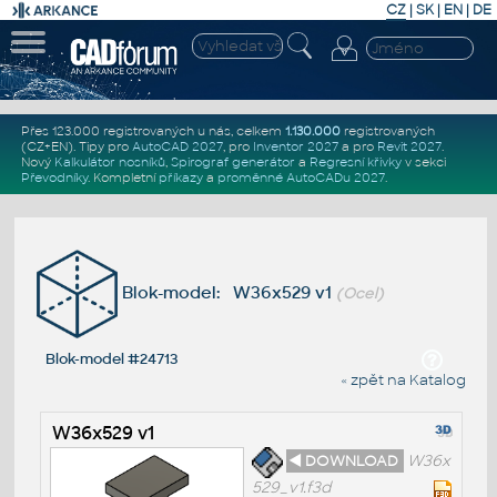
CZ
|
SK
|
EN
|
DE
Přes 123.000 registrovaných u nás, celkem
1.130.000
registrovaných
(CZ+EN)
. Tipy pro
AutoCAD 2027
, pro
Inventor 2027
a pro
Revit 2027
.
Nový
Kalkulátor nosníků
,
Spirograf generátor
a
Regresní křivky
v sekci
Převodníky
.
Kompletní
příkazy
a
proměnné AutoCADu 2027
.
Blok-model: W36x529 v1
(Ocel)
Blok-model #24713
« zpět na Katalog
W36x529 v1
◄ DOWNLOAD
W36x
529_v1.f3d