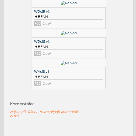
PODOBNÉ BLOKY
:
W6x8.5 v1
:
H BEAM
F3D
Ocel
W5x19 v1
:
H BEAM
F3D
Ocel
W5x16 v1
:
H BEAM
Komentáře:
F3D
Ocel
Nejste přihlášeni - nelze připojit komentáře
bloků
W4x13 v1
: