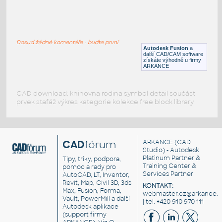
W4x13 v1
:
H BEAM
Dosud žádné komentáře - buďte první
F3D
Ocel
Autodesk Fusion
a
další CAD/CAM software
získáte výhodně u firmy
ARKANCE
CAD download: knihovna rodina symbol detail součást
prvek stafáž výkres kategorie kolekce free block library
CAD
fórum
ARKANCE
(CAD
Studio) - Autodesk
Platinum Partner &
Tipy, triky, podpora,
Training Center &
pomoc a rady pro
Services Partner
AutoCAD, LT, Inventor,
Revit, Map, Civil 3D, 3ds
KONTAKT:
Max, Fusion, Forma,
webmaster.cz@arkance.w
Vault, PowerMill a další
| tel. +420 910 970 111
Autodesk aplikace
(support firmy