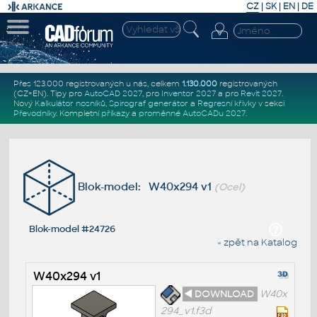
CZ
|
SK
|
EN
|
DE
Přes 123.000 registrovaných u nás, celkem
1.130.000
registrovaných
(CZ+EN)
. Tipy pro
AutoCAD 2027
, pro
Inventor 2027
a pro
Revit 2027
.
Nový
Kalkulátor nosníků
,
Spirograf generátor
a
Regresní křivky
v sekci
Převodníky
.
Kompletní
příkazy
a
proměnné AutoCADu 2027
.
Blok-model: W40x294 v1
(Ocel)
Blok-model #24726
« zpět na Katalog
W40x294 v1
◄ DOWNLOAD
W40x
294_v1.f3d