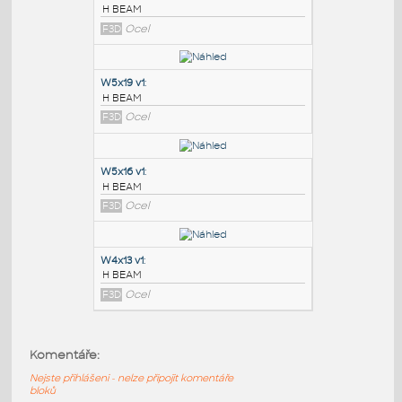
PODOBNÉ BLOKY
:
W6x8.5 v1
:
H BEAM
F3D
Ocel
W5x19 v1
:
H BEAM
F3D
Ocel
W5x16 v1
:
Komentáře:
H BEAM
Nejste přihlášeni - nelze připojit komentáře
F3D
Ocel
bloků