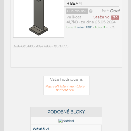
H BEAM
Fusion360
kat:
Ocel
Velikost
Staženo:
295
x
41,7kB
• ze dne
25.05.2024
Umístil:
robertPER^
• Autor:
R
•
md5:
2d9a1d3b380cc60e41e8dc475cf3fddc
Vaše hodnocení:
Nejste přihlášeni - nemůžete
hodnotit blok