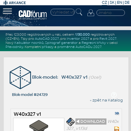
CZ
|
SK
|
EN
|
DE
Přes 123.000 registrovaných u nás, celkem
1.130.000
registrovaných
(CZ+EN)
. Tipy pro
AutoCAD 2027
, pro
Inventor 2027
a pro
Revit 2027
.
Nový
Kalkulátor nosníků
,
Spirograf generátor
a
Regresní křivky
v sekci
Převodníky
.
Kompletní
příkazy
a
proměnné AutoCADu 2027
.
Blok-model: W40x327 v1
(Ocel)
Blok-model #24729
« zpět na Katalog
W40x327 v1
◄ DOWNLOAD
W40x
327_v1.f3d