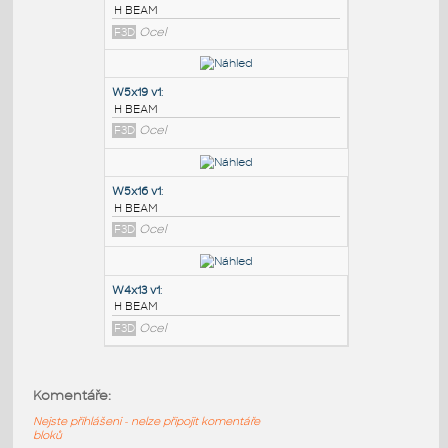
PODOBNÉ BLOKY
:
W6x8.5 v1
:
H BEAM
F3D
Ocel
W5x19 v1
:
H BEAM
F3D
Ocel
W5x16 v1
:
Komentáře:
H BEAM
Nejste přihlášeni - nelze připojit komentáře
F3D
Ocel
bloků