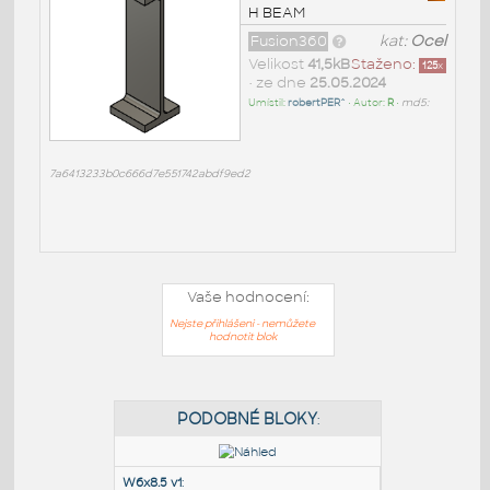
H BEAM
Fusion360
kat:
Ocel
Velikost
41,5kB
Staženo:
125
x
• ze dne
25.05.2024
Umístil:
robertPER^
• Autor:
R
•
md5:
7a6413233b0c666d7e551742abdf9ed2
Vaše hodnocení:
Nejste přihlášeni - nemůžete
hodnotit blok