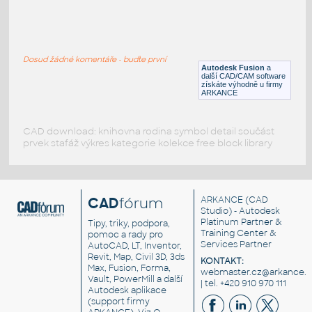
W4x13 v1
:
H BEAM
Dosud žádné komentáře - buďte první
F3D
Ocel
Autodesk Fusion
a
další CAD/CAM software
získáte výhodně u firmy
ARKANCE
CAD download: knihovna rodina symbol detail součást
prvek stafáž výkres kategorie kolekce free block library
CAD
fórum
ARKANCE
(CAD
Studio) - Autodesk
Platinum Partner &
Tipy, triky, podpora,
Training Center &
pomoc a rady pro
Services Partner
AutoCAD, LT, Inventor,
Revit, Map, Civil 3D, 3ds
KONTAKT:
Max, Fusion, Forma,
webmaster.cz@arkance.w
Vault, PowerMill a další
| tel. +420 910 970 111
Autodesk aplikace
(support firmy