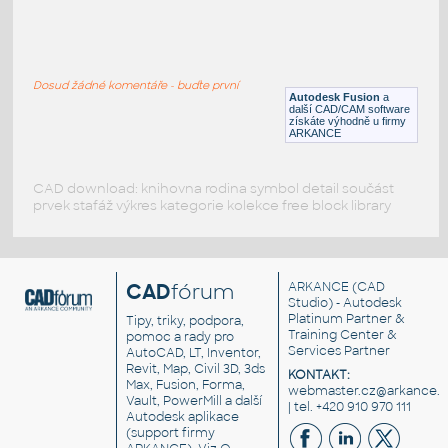
W4x13 v1
:
H BEAM
Dosud žádné komentáře - buďte první
F3D
Ocel
Autodesk Fusion
a
další CAD/CAM software
získáte výhodně u firmy
ARKANCE
CAD download: knihovna rodina symbol detail součást
prvek stafáž výkres kategorie kolekce free block library
CAD
fórum
ARKANCE
(CAD
Studio) - Autodesk
Platinum Partner &
Tipy, triky, podpora,
Training Center &
pomoc a rady pro
Services Partner
AutoCAD, LT, Inventor,
Revit, Map, Civil 3D, 3ds
KONTAKT:
Max, Fusion, Forma,
webmaster.cz@arkance.w
Vault, PowerMill a další
| tel. +420 910 970 111
Autodesk aplikace
(support firmy