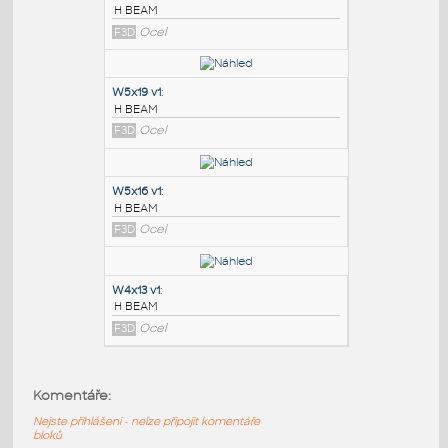
PODOBNÉ BLOKY
:
W6x8.5 v1
:
H BEAM
F3D
Ocel
W5x19 v1
:
H BEAM
F3D
Ocel
W5x16 v1
:
Komentáře:
H BEAM
Nejste přihlášeni - nelze připojit komentáře
F3D
Ocel
bloků