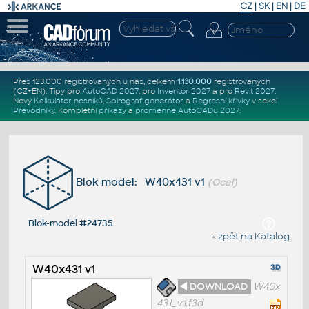
CZ
|
SK
|
EN
|
DE
Přes 123.000 registrovaných u nás, celkem
1.130.000
registrovaných
(CZ+EN)
. Tipy pro
AutoCAD 2027
, pro
Inventor 2027
a pro
Revit 2027
.
Nový
Kalkulátor nosníků
,
Spirograf generátor
a
Regresní křivky
v sekci
Převodníky
.
Kompletní
příkazy
a
proměnné AutoCADu 2027
.
Blok-model: W40x431 v1
(Ocel)
Blok-model #24735
« zpět na Katalog
W40x431 v1
◄ DOWNLOAD
W40x
431_v1.f3d