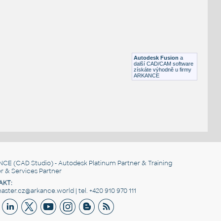
H BEAM
F3D
Ocel
W4x13 v1
:
H BEAM
Autodesk Fusion
a
F3D
Ocel
další CAD/CAM software
získáte výhodně u firmy
ARKANCE
NCE
(CAD Studio) - Autodesk Platinum Partner & Training
r & Services Partner
AKT:
ster.cz@arkance.world | tel. +420 910 970 111