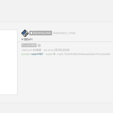
◄ DOWNLOAD
W40x503_v1.f3d
H BEAM
Fusion360
Velikost
41,9kB
• ze dne
25.05.2024
Umístil:
robertPER^
• Autor:
R
•
md5: f7d4450852944acbdd9e31ff3ca5d8fe