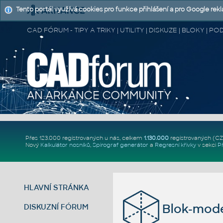
Tento portál využívá cookies pro funkce přihlášení a pro Google rek
CAD FÓRUM - TIPY A TRIKY | UTILITY | DISKUZE | BLOKY |
Přes 123.000 registrovaných u nás, celkem
1.130.000
registrovaných (C
Nový
Kalkulátor nosníků
,
Spirograf generátor
a
Regresní křivky
v sekci
P
HLAVNÍ STRÁNKA
Blok-mod
DISKUZNÍ FÓRUM