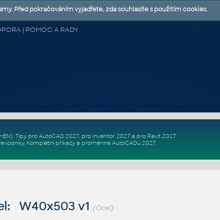
lamy. Před pokračováním vyjadřete, zda souhlasíte s použitím cookies.
 PODPORA | POMOC A RADY
Z+EN)
. Tipy pro
AutoCAD 2027
, pro
Inventor 2027
a pro
Revit 2027
.
řevodníky
.
Kompletní
příkazy
a
proměnné AutoCADu 2027
.
el: W40x503 v1
(Ocel)