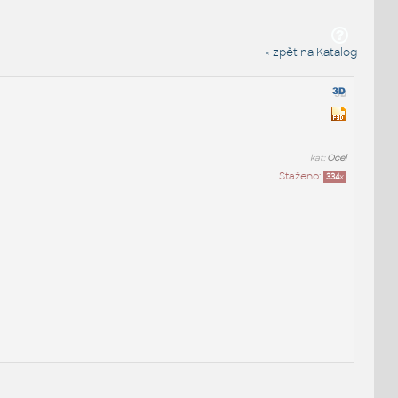
« zpět na Katalog
kat:
Ocel
Staženo:
334
x