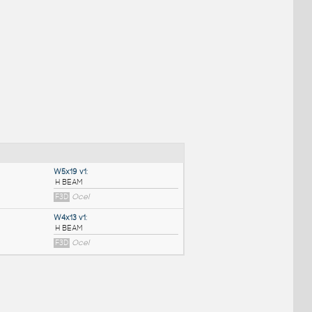
NÉ BLOKY
:
W5x19 v1
: