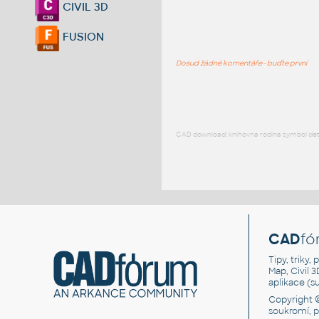
CIVIL 3D
FUSION
Dosud žádné komentáře - buďte první
CAD download: knihovna rodina symbol detai
CAD
fó
Tipy, triky
Map, Civil 
aplikace (
Copyright 
soukromí, 