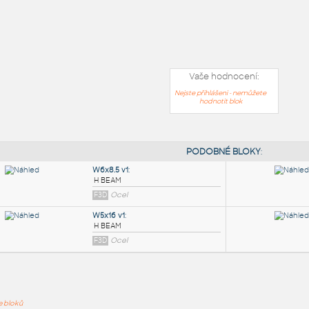
Vaše hodnocení:
Nejste přihlášeni - nemůžete
hodnotit blok
PODOB
ře bloků
W6x8.5 v1
: