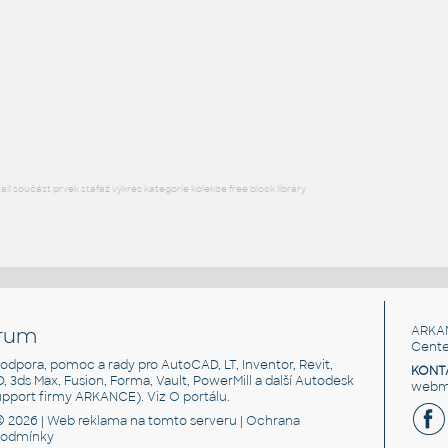
H BEAM
F3D
Ocel
W5x16 v1
:
H BEAM
F3D
Ocel
l součást prvek stafáž výkres kategorie kolekce free block library
rum
ARKA
Cente
, podpora, pomoc a rady pro AutoCAD, LT, Inventor, Revit,
KONT
3D, 3ds Max, Fusion, Forma, Vault, PowerMill a další Autodesk
webma
support firmy ARKANCE). Viz
O portálu
.
© 2026 |
Web reklama
na tomto serveru |
Ochrana
podmínky