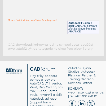
ROUND HSS 18X.500
:
ROUND HSS
Dosud žádné komentáře - buďte první
F3D
Ocel
Autodesk Fusion
a
další CAD/CAM software
získáte výhodně u firmy
ARKANCE
CAD download: knihovna rodina symbol detail součást
prvek stafáž výkres kategorie kolekce free block library
CAD
fórum
ARKANCE
(CAD
Studio) - Autodesk
Platinum Partner &
Tipy, triky, podpora,
Training Center &
pomoc a rady pro
Services Partner
AutoCAD, LT, Inventor,
Revit, Map, Civil 3D, 3ds
KONTAKT:
Max, Fusion, Forma,
webmaster.cz@arkance.w
Vault, PowerMill a další
| tel. +420 910 970 111
Autodesk aplikace
(support firmy