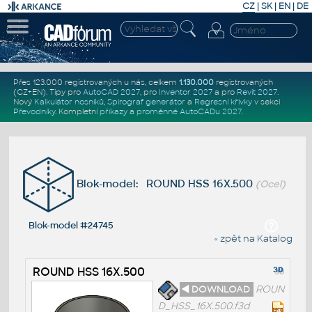
CZ
|
SK
|
EN
|
DE
Přes 123.000 registrovaných u nás, celkem
1.130.000
registrovaných
(CZ+EN)
. Tipy pro
AutoCAD 2027
, pro
Inventor 2027
a pro
Revit 2027
.
Nový
Kalkulátor nosníků
,
Spirograf generátor
a
Regresní křivky
v sekci
Převodníky
.
Kompletní
příkazy
a
proměnné AutoCADu 2027
.
Blok-model: ROUND HSS 16X.500
(Ocel)
Blok-model #24745
« zpět na Katalog
ROUND HSS 16X.500
◄ DOWNLOAD
ROUN
D_HSS_16X.500.f3d