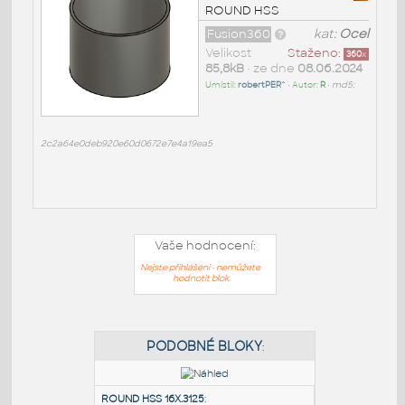
ROUND HSS
Fusion360
kat:
Ocel
Velikost
Staženo:
360
x
85,8kB
• ze dne
08.06.2024
Umístil:
robertPER^
• Autor:
R
•
md5:
2c2a64e0deb920e60d0672e7e4a19ea5
Vaše hodnocení:
Nejste přihlášeni - nemůžete
hodnotit blok