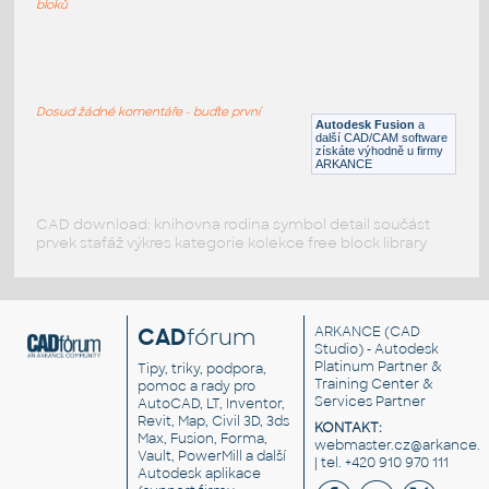
bloků
STUB END 1_2 SCH STD&40
:
ASME B16.9
Dosud žádné komentáře - buďte první
F3D
Potrubí
Autodesk Fusion
a
další CAD/CAM software
získáte výhodně u firmy
ARKANCE
CAD download: knihovna rodina symbol detail součást
prvek stafáž výkres kategorie kolekce free block library
CAD
fórum
ARKANCE
(CAD
Studio) - Autodesk
Platinum Partner &
Tipy, triky, podpora,
Training Center &
pomoc a rady pro
Services Partner
AutoCAD, LT, Inventor,
Revit, Map, Civil 3D, 3ds
KONTAKT:
Max, Fusion, Forma,
webmaster.cz@arkance.w
Vault, PowerMill a další
| tel. +420 910 970 111
Autodesk aplikace