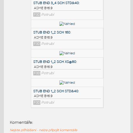
PODOBNÉ BLOKY
:
STUB END 3_4 SCH STD&40
:
ASME B16.9
F3D
Potrubí
STUB END 1_2 SCH 160
:
ASME B16.9
F3D
Potrubí
STUB END 1_2 SCH XS@80
:
Komentáře:
ASME B16.9
Nejste přihlášeni - nelze připojit komentáře
F3D
Potrubí