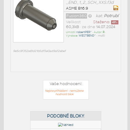
_END_1_2_SCH_XXS.f3d
ASME B16.9
Fusion360
kat:
Potrubí
Velikost
Staženo:
431
x
60,3kB
• ze dne
14.07.2024
Umístil:
robertPER^
• Autor:
R
•
Výrobce:
WESTBEND^
•
md5:
9e5c9f352e61d21b5df5e0ad9af2ebef
Vaše hodnocení:
Nejste přihlášeni - nemůžete
hodnotit blok