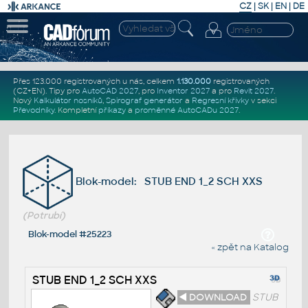
CZ
|
SK
|
EN
|
DE
Přes 123.000 registrovaných u nás, celkem
1.130.000
registrovaných
(CZ+EN)
. Tipy pro
AutoCAD 2027
, pro
Inventor 2027
a pro
Revit 2027
.
Nový
Kalkulátor nosníků
,
Spirograf generátor
a
Regresní křivky
v sekci
Převodníky
.
Kompletní
příkazy
a
proměnné AutoCADu 2027
.
Blok-model: STUB END 1_2 SCH XXS
(Potrubí)
Blok-model #25223
« zpět na Katalog
STUB END 1_2 SCH XXS
◄ DOWNLOAD
STUB