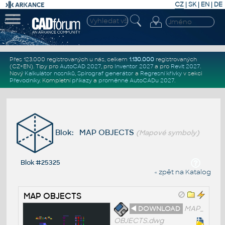
CZ
|
SK
|
EN
|
DE
Přes 123.000 registrovaných u nás, celkem
1.130.000
registrovaných
(CZ+EN)
. Tipy pro
AutoCAD 2027
, pro
Inventor 2027
a pro
Revit 2027
.
Nový
Kalkulátor nosníků
,
Spirograf generátor
a
Regresní křivky
v sekci
Převodníky
.
Kompletní
příkazy
a
proměnné AutoCADu 2027
.
Blok: MAP OBJECTS
(Mapové symboly)
Blok #25325
« zpět na Katalog
MAP OBJECTS
◄ DOWNLOAD
MAP_
OBJECTS.dwg