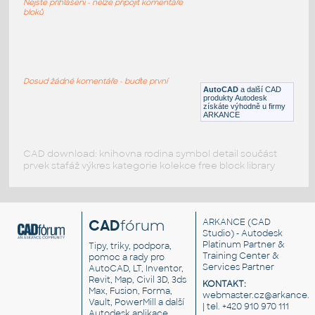
Nejste přihlášeni - nelze připojit komentáře
DWG
Mapové symboly
bloků
Severka
:
Symbol severu, mapová severka
Dosud žádné komentáře - buďte první
AutoCAD
a další CAD
RFA
Mapové symboly
produkty Autodesk
získáte výhodně u firmy
ARKANCE
CAD download: knihovna rodina symbol detail součást
prvek stafáž výkres kategorie kolekce free block library
CAD
fórum
ARKANCE
(CAD
Studio) - Autodesk
Platinum Partner &
Tipy, triky, podpora,
Training Center &
pomoc a rady pro
Services Partner
AutoCAD, LT, Inventor,
Revit, Map, Civil 3D, 3ds
KONTAKT:
Max, Fusion, Forma,
webmaster.cz@arkance.w
Vault, PowerMill a další
| tel. +420 910 970 111
Autodesk aplikace