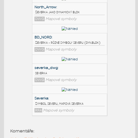
PODOBNÉ BLOKY
:
North_Arrow
:
Severka jako dynamický blok
DWG
Mapové symboly
BD_NORD
:
Severka - různé symboly severu (dyn.blok)
DWG
Mapové symboly
severka_dwg
:
Komentáře:
severka