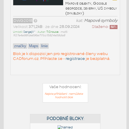
Mapové objekty, Google
geopozice, severky, US symboly
(dyn.bloky)
DWG2018
kat:
Mapové symboly
Velikost
371,2kB
• ze dne
28.09.2024
Staženo:
597
x
Umístil:
SergejV^
• Autor:
T.Crouse
•
md5:
1f27e4e98fde696e717cc15824e58da8
značky
Maps
linie
Blok je k dispozici jen pro registrované členy webu
CADforum.cz. Přihlaste se -
registrace
je bezplatná.
Vaše hodnocení:
Nejste přihlášeni - nemůžete
hodnotit blok