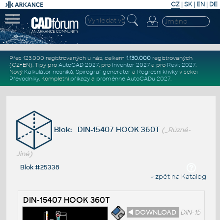
CZ
|
SK
|
EN
|
DE
Přes 123.000 registrovaných u nás, celkem
1.130.000
registrovaných
(CZ+EN)
. Tipy pro
AutoCAD 2027
, pro
Inventor 2027
a pro
Revit 2027
.
Nový
Kalkulátor nosníků
,
Spirograf generátor
a
Regresní křivky
v sekci
Převodníky
.
Kompletní
příkazy
a
proměnné AutoCADu 2027
.
Blok: DIN-15407 HOOK 360T
(_Různé-
Jiné)
Blok #25338
« zpět na Katalog
DIN-15407 HOOK 360T
◄ DOWNLOAD
DIN-15