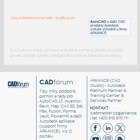
DIN-15402B HOOK No.400
:
saitouiku
Dosud žádné komentáře - buďte první
DWG
_Různé-Jiné
AutoCAD
a další CAD
produkty Autodesk
získáte výhodně u firmy
ARKANCE
CAD download: knihovna rodina symbol detail součást
prvek stafáž výkres kategorie kolekce free block library
CAD
fórum
ARKANCE
(CAD
Studio) - Autodesk
Platinum Partner &
Tipy, triky, podpora,
Training Center &
pomoc a rady pro
Services Partner
AutoCAD, LT, Inventor,
Revit, Map, Civil 3D, 3ds
KONTAKT:
Max, Fusion, Forma,
webmaster.cz@arkance.w
Vault, PowerMill a další
| tel. +420 910 970 111
Autodesk aplikace
(support firmy
ARKANCE). Viz
O
portálu
.