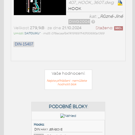
407_HOOK_360T.dwg
HOOK
kat:
_Různé-Jiné
DWG2004
Velikost
279,1kB
• ze dne
21.10.2024
Staženo:
980
x
Umístil:
SAITOUIKU^
•
md5: 076ecaafb474191697f40f93690a1369
DIN-15407
Vaše hodnocení:
Nejste přihlášeni - nemůžete
hodnotit blok