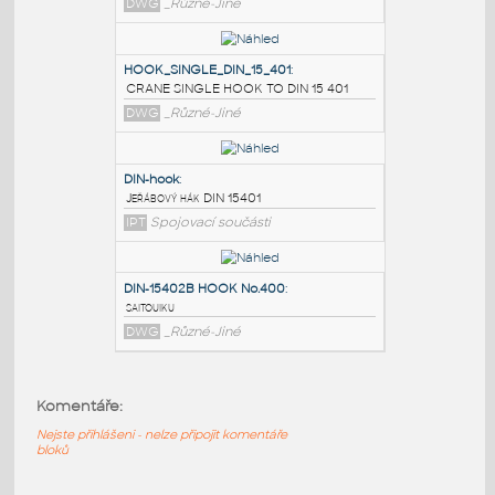
PODOBNÉ BLOKY
:
Hooks
:
DIN háky jeřábové
DWG
_Různé-Jiné
HOOK_SINGLE_DIN_15_401
:
CRANE SINGLE HOOK TO DIN 15 401
DWG
_Různé-Jiné
DIN-hook
:
Komentáře:
Jeřábový hák DIN 15401
Nejste přihlášeni - nelze připojit komentáře
IPT
Spojovací součásti
bloků