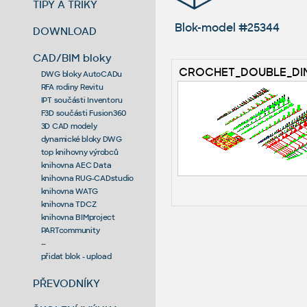
TIPY A TRIKY
Blok-model #25344
DOWNLOAD
CAD/BIM bloky
CROCHET_DOUBLE_DIN
DWG bloky AutoCADu
RFA rodiny Revitu
IPT součásti Inventoru
F3D součásti Fusion360
3D CAD modely
dynamické bloky DWG
top knihovny výrobců
knihovna AEC Data
knihovna RUG-CADstudio
knihovna WATG
knihovna TDCZ
knihovna BIMproject
PARTcommunity
--
přidat blok - upload
PŘEVODNÍKY