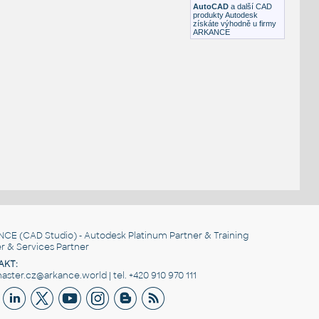
AutoCAD
a další CAD
produkty Autodesk
získáte výhodně u firmy
ARKANCE
NCE
(CAD Studio) - Autodesk Platinum Partner & Training
r & Services Partner
AKT:
ster.cz@arkance.world | tel. +420 910 970 111