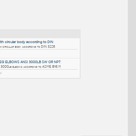
NÉ BLOKY
:
Gate valve with circular body according to DIN
:
Gate valve with circular body according to DIN 3226
DWG
Ventily
45 AND 90 DEG ELBOWS ANSI 3000LB SW OR NPT
:
2D drawing of 3000lb elbows according to ASME B16.11
DWG
Potrubí