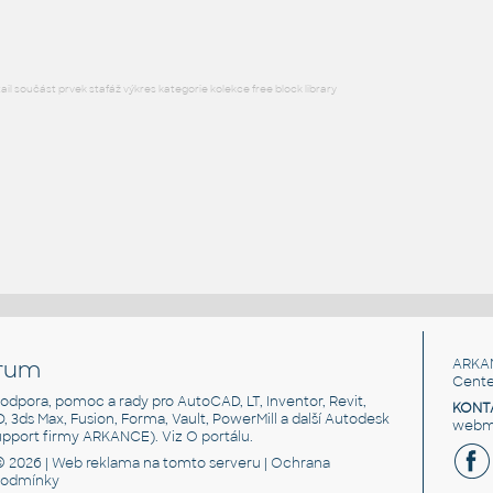
l součást prvek stafáž výkres kategorie kolekce free block library
rum
ARKA
Cente
, podpora, pomoc a rady pro AutoCAD, LT, Inventor, Revit,
KONT
3D, 3ds Max, Fusion, Forma, Vault, PowerMill a další Autodesk
webma
support firmy ARKANCE). Viz
O portálu
.
© 2026 |
Web reklama
na tomto serveru |
Ochrana
podmínky