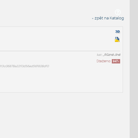
« zpět na Katalog
kat:
_Různé-Jiné
Staženo:
947
x
413c06878a22f0d56ed56f608df0