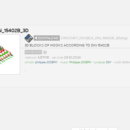
_15402B_3D
◄ DOWNLOAD
CROCHET_DOUBLE_DIN_15402B_3D.dwg
3D BLOCKS OF HOOKS ACCORDING TO DIN 15402B
DWG2010
Velikost
4,67MB
• ze dne
29.10.2024
Umístil:
philippe JOSEPH^
• Autor:
Philippe JOSEPH
• Výrobce:
DIN^
•
md5: 8580
/