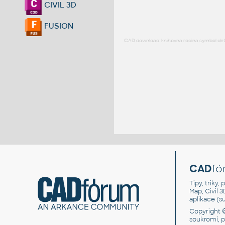
CIVIL 3D
FUSION
CAD download: knihovna rodina symbol detai
CAD
fó
Tipy, triky
Map, Civil 
aplikace (
Copyright 
soukromí, 