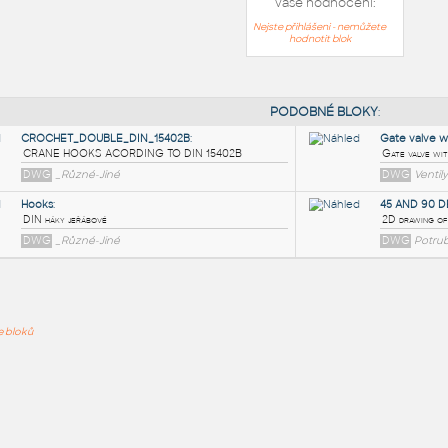
Vaše hodnocení:
Nejste přihlášeni - nemůžete
hodnotit blok
PODOB
CROCHET_DOUBLE_DIN_15402B
:
ře bloků
CRANE HOOKS ACORDING TO DIN 15402B
DWG
_Různé-Jiné
Hooks
:
DIN háky jeřábové
DWG
_Různé-Jiné