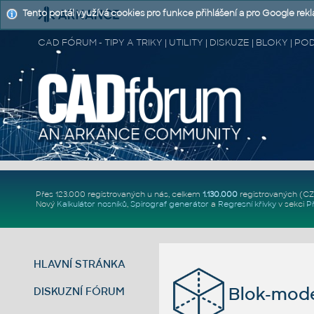
Tento portál využívá cookies pro funkce přihlášení a pro Google rek
CAD FÓRUM - TIPY A TRIKY | UTILITY | DISKUZE | BLOKY |
Přes 123.000 registrovaných u nás, celkem
1.130.000
registrovaných (C
Nový
Kalkulátor nosníků
,
Spirograf generátor
a
Regresní křivky
v sekci
P
HLAVNÍ STRÁNKA
Blok-mod
DISKUZNÍ FÓRUM