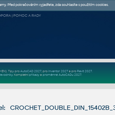
lamy. Před pokračováním vyjadřete, zda souhlasíte s použitím cookies.
 PODPORA | POMOC A RADY
Z+EN)
. Tipy pro
AutoCAD 2027
, pro
Inventor 2027
a pro
Revit 2027
.
řevodníky
.
Kompletní
příkazy
a
proměnné AutoCADu 2027
.
el: CROCHET_DOUBLE_DIN_15402B_