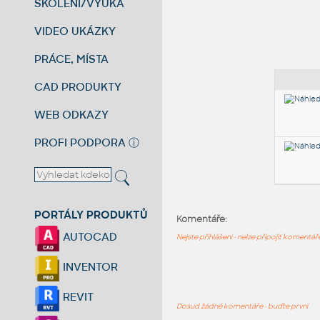
ŠKOLENÍ/VÝUKA
VIDEO UKÁZKY
PRÁCE, MÍSTA
CAD PRODUKTY
WEB ODKAZY
PROFI PODPORA
ⓘ
PORTÁLY PRODUKTŮ
Komentáře:
AUTOCAD
Nejste přihlášeni - nelze připojit komentá
INVENTOR
REVIT
Dosud žádné komentáře - buďte první