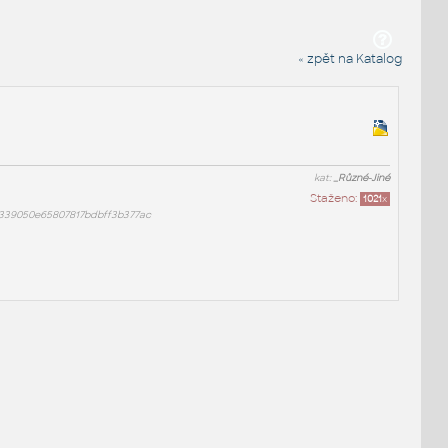
« zpět na Katalog
kat:
_Různé-Jiné
Staženo:
1021
x
c339050e65807817bdbff3b377ac