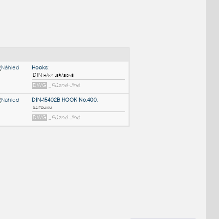
NÉ BLOKY
:
Hooks
:
DIN háky jeřábové
DWG
_Různé-Jiné
DIN-15402B HOOK No.400
:
saitouiku
DWG
_Různé-Jiné