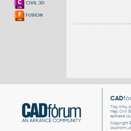
CIVIL 3D
FUSION
CAD download: knihovna rodina symbol detai
CAD
fó
Tipy, triky
Map, Civil 
aplikace (
Copyright 
soukromí, 