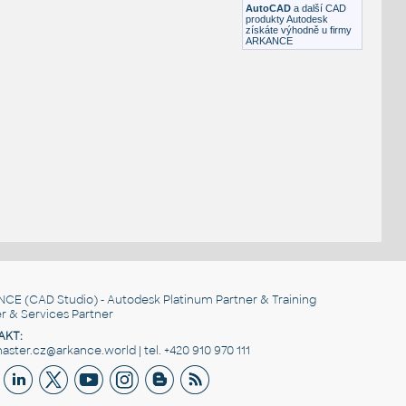
AutoCAD
a další CAD
produkty Autodesk
získáte výhodně u firmy
ARKANCE
NCE
(CAD Studio) - Autodesk Platinum Partner & Training
r & Services Partner
AKT:
ster.cz@arkance.world | tel. +420 910 970 111