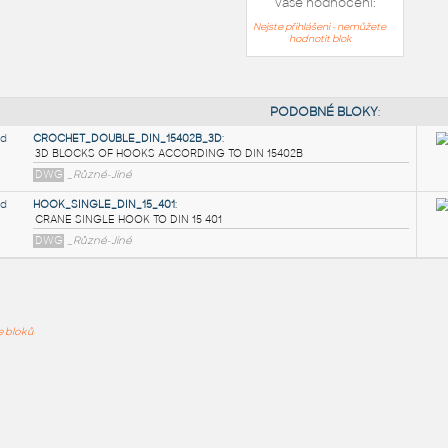
Vaše hodnocení:
Nejste přihlášeni - nemůžete
hodnotit blok
PODOB
CROCHET_DOUBLE_DIN_15402B_3D
:
ře bloků
3D BLOCKS OF HOOKS ACCORDING TO DIN 15402B
DWG
_Různé-Jiné
HOOK_SINGLE_DIN_15_401
:
CRANE SINGLE HOOK TO DIN 15 401
DWG
_Různé-Jiné