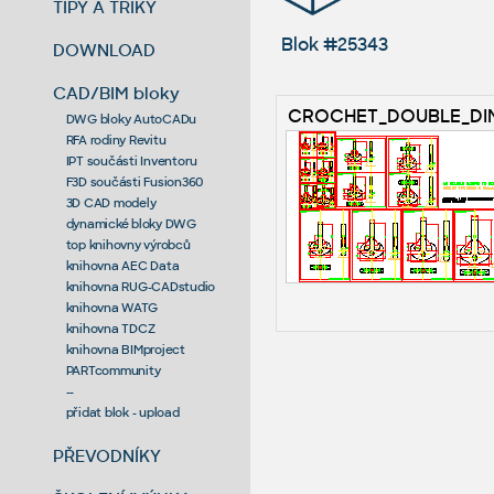
TIPY A TRIKY
Blok #25343
DOWNLOAD
CAD/BIM bloky
CROCHET_DOUBLE_DIN
DWG bloky AutoCADu
RFA rodiny Revitu
IPT součásti Inventoru
F3D součásti Fusion360
3D CAD modely
dynamické bloky DWG
top knihovny výrobců
knihovna AEC Data
knihovna RUG-CADstudio
knihovna WATG
knihovna TDCZ
knihovna BIMproject
PARTcommunity
--
přidat blok - upload
PŘEVODNÍKY