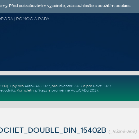
lamy. Před pokračováním vyjadřete, zda souhlasíte s použitím cookies.
 PODPORA | POMOC A RADY
Z+EN)
. Tipy pro
AutoCAD 2027
, pro
Inventor 2027
a pro
Revit 2027
.
řevodníky
.
Kompletní
příkazy
a
proměnné AutoCADu 2027
.
OCHET_DOUBLE_DIN_15402B
(_Různé-Jiné)