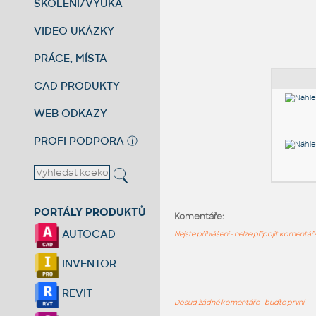
ŠKOLENÍ/VÝUKA
VIDEO UKÁZKY
PRÁCE, MÍSTA
CAD PRODUKTY
WEB ODKAZY
PROFI PODPORA
ⓘ
PORTÁLY PRODUKTŮ
Komentáře:
AUTOCAD
Nejste přihlášeni - nelze připojit komentá
INVENTOR
REVIT
Dosud žádné komentáře - buďte první