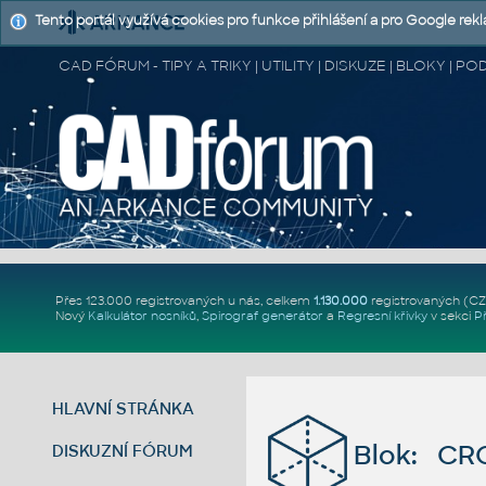
Tento portál využívá cookies pro funkce přihlášení a pro Google rek
CAD FÓRUM - TIPY A TRIKY | UTILITY | DISKUZE | BLOKY |
Přes 123.000 registrovaných u nás, celkem
1.130.000
registrovaných (C
Nový
Kalkulátor nosníků
,
Spirograf generátor
a
Regresní křivky
v sekci
P
HLAVNÍ STRÁNKA
Blok: CR
DISKUZNÍ FÓRUM