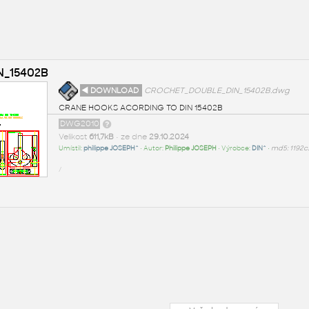
_15402B
◄ DOWNLOAD
CROCHET_DOUBLE_DIN_15402B.dwg
CRANE HOOKS ACORDING TO DIN 15402B
DWG2010
Velikost
611,7kB
• ze dne
29.10.2024
Umístil:
philippe JOSEPH^
• Autor:
Philippe JOSEPH
• Výrobce:
DIN^
•
md5: 1192
/