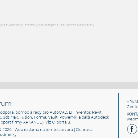
l součást prvek stafáž výkres kategorie kolekce free block library
rum
ARKA
Cente
, podpora, pomoc a rady pro AutoCAD, LT, Inventor, Revit,
KONT
3D, 3ds Max, Fusion, Forma, Vault, PowerMill a další Autodesk
webma
support firmy ARKANCE). Viz
O portálu
.
© 2026 |
Web reklama
na tomto serveru |
Ochrana
podmínky