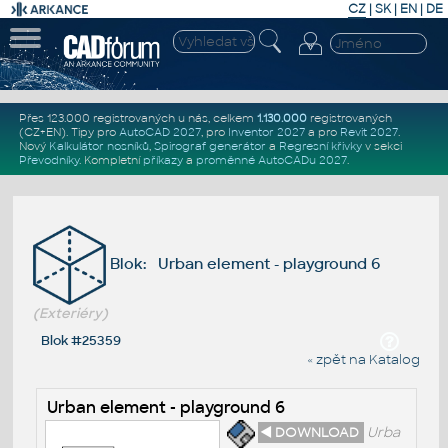
CZ
|
SK
|
EN
|
DE
Přes 123.000 registrovaných u nás, celkem
1.130.000
registrovaných
(CZ+EN)
. Tipy pro
AutoCAD 2027
, pro
Inventor 2027
a pro
Revit 2027
.
Nový
Kalkulátor nosníků
,
Spirograf generátor
a
Regresní křivky
v sekci
Převodníky
.
Kompletní
příkazy
a
proměnné AutoCADu 2027
.
Blok: Urban element - playground 6
(Exteriéry)
Blok #25359
« zpět na Katalog
Urban element - playground 6
◄ DOWNLOAD
Urba