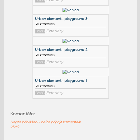
PODOBNÉ BLOKY
:
Urban element - playground 4
:
Playground
DWG
Exteriéry
Urban element - playground 3
:
Playground
DWG
Exteriéry
Urban element - playground 2
:
Komentáře:
Playground
DWG
Exteriéry
Nejste přihlášeni - nelze připojit komentáře
bloků