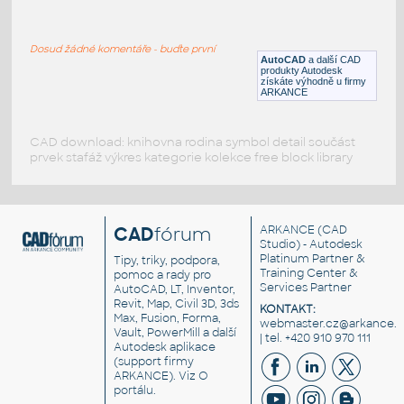
Urban element - playground 1
:
Playground
Dosud žádné komentáře - buďte první
DWG
Exteriéry
AutoCAD
a další CAD
produkty Autodesk
získáte výhodně u firmy
ARKANCE
CAD download: knihovna rodina symbol detail součást
prvek stafáž výkres kategorie kolekce free block library
CAD
fórum
ARKANCE
(CAD
Studio) - Autodesk
Platinum Partner &
Tipy, triky, podpora,
Training Center &
pomoc a rady pro
Services Partner
AutoCAD, LT, Inventor,
Revit, Map, Civil 3D, 3ds
KONTAKT:
Max, Fusion, Forma,
webmaster.cz@arkance.w
Vault, PowerMill a další
| tel. +420 910 970 111
Autodesk aplikace
(support firmy
ARKANCE). Viz
O
portálu
.