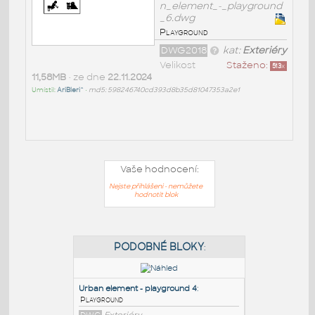
n_element_-_playground
_6.dwg
Playground
DWG2018
kat:
Exteriéry
Velikost
Staženo:
513
x
11,58MB
• ze dne
22.11.2024
Umístil:
AriBleri^
•
md5: 598246740cd393d8b35d81047353a2e1
Vaše hodnocení:
Nejste přihlášeni - nemůžete
hodnotit blok