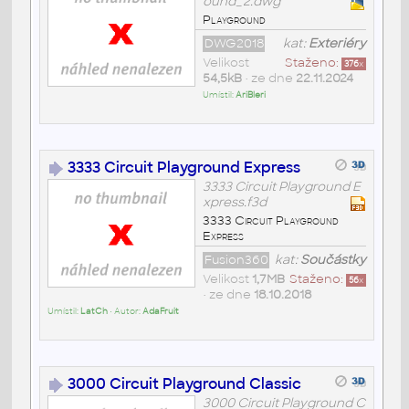
ound_2.dwg
Playground
DWG2018
kat:
Exteriéry
Velikost
Staženo:
376
x
54,5kB
• ze dne
22.11.2024
Umístil:
AriBleri
3333 Circuit Playground Express
3333 Circuit Playground E
xpress.f3d
3333 Circuit Playground
Express
Fusion360
kat:
Součástky
Velikost
1,7MB
Staženo:
56
x
• ze dne
18.10.2018
Umístil:
LatCh
• Autor:
AdaFruit
3000 Circuit Playground Classic
3000 Circuit Playground C