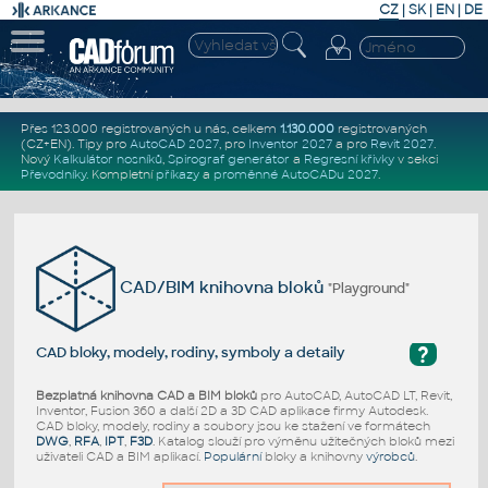
CZ
|
SK
|
EN
|
DE
Přes 123.000 registrovaných u nás, celkem
1.130.000
registrovaných
(CZ+EN)
. Tipy pro
AutoCAD 2027
, pro
Inventor 2027
a pro
Revit 2027
.
Nový
Kalkulátor nosníků
,
Spirograf generátor
a
Regresní křivky
v sekci
Převodníky
.
Kompletní
příkazy
a
proměnné AutoCADu 2027
.
CAD/BIM knihovna bloků
"Playground"
?
CAD bloky, modely, rodiny, symboly a detaily
Bezplatná knihovna CAD a BIM bloků
pro AutoCAD, AutoCAD LT, Revit,
Inventor, Fusion 360 a další 2D a 3D CAD aplikace firmy Autodesk.
CAD bloky, modely, rodiny a soubory jsou ke stažení ve formátech
DWG
,
RFA
,
IPT
,
F3D
. Katalog slouží pro výměnu užitečných bloků mezi
uživateli CAD a BIM aplikací.
Populární
bloky a knihovny
výrobců
.