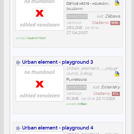
Dětské hřiště - houpačky,
skluzavky
DWG2007
kat:
Zábava
Velikost
Staženo:
5655
x
263,2kB
• ze dne
27.04.2007
Umístil:
Vladimír Michl
Urban element - playground 3
Urban_element_-_playgr
ound_3.dwg
Playground
DWG2018
kat:
Exteriéry
Velikost
Staženo:
672
x
61,3kB
• ze dne
22.11.2024
Umístil:
AriBleri
Urban element - playground 4