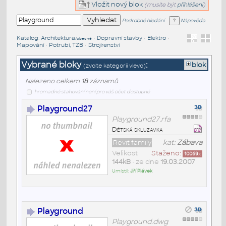
Vložit nový blok
(musíte být
přihlášeni
)
Podrobné hledání
Nápověda
Katalog
:
Architektura
•
Dopravní stavby
•
Elektro
•
/obecné
Mapování
•
Potrubí, TZB
•
Strojírenství
Vybrané bloky
:
blok
(zvolte kategorii vlevo)
Nalezeno celkem
18
záznamů
hromadné stahování není pro váš účet dostupné
Playground27
Playground27.rfa
Dětská skluzavka
Revit family
kat:
Zábava
Velikost
Staženo:
10069
x
144kB
• ze dne
19.03.2007
Umístil:
Jiří Plávek
Playground
Playground.dwg