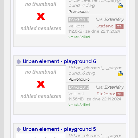
Urban_element_-_playgr
ound_4.dwg
Playground
DWG2018
kat:
Exteriéry
Velikost
Staženo:
522
x
112,8kB
• ze dne
22.11.2024
Umístil:
AriBleri
Urban element - playground 6
Urban_element_-_playgr
ound_6.dwg
Playground
DWG2018
kat:
Exteriéry
Velikost
Staženo:
510
x
11,58MB
• ze dne
22.11.2024
Umístil:
AriBleri
Urban element - playground 5
Urban_element_-_playgr