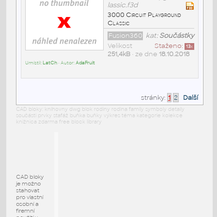
lassic.f3d
3000 Circuit Playground
Classic
Fusion360
kat:
Součástky
Velikost
Staženo:
13
x
251,4kB
• ze dne
18.10.2018
Umístil:
LatCh
• Autor:
AdaFruit
stránky:
1
2
Další
CAD bloky: knihovny dwg blok rodiny rodina family symboly detaily
součásti prvky stafáž buňka buňky výkres téma kategorie kolekce
knižnica zdarma free block library
CAD bloky
je možno
stahovat
pro vlastní
osobní a
firemní