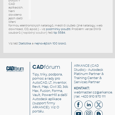
použití v
CAD
aplikacích.
Není
dovoleno
jejich další
šíření
formou elektronických katalogů, médií či služeb (jiné katalogy, web
download, CD, apod.) - viz
podmínky použití
. Problém verze DWG
souborů (
neplatný soubor
) řeší
tip 5584
.
Viz též
Statistika
a
nejnovějších 100 bloků
.
CAD
fórum
ARKANCE
(CAD
Studio) - Autodesk
Platinum Partner &
Tipy, triky, podpora,
Training Center &
pomoc a rady pro
Services Partner
AutoCAD, LT, Inventor,
Revit, Map, Civil 3D, 3ds
KONTAKT:
Max, Fusion, Forma,
webmaster.cz@arkance.w
Vault, PowerMill a další
| tel. +420 910 970 111
Autodesk aplikace
(support firmy
ARKANCE). Viz
O
portálu
.