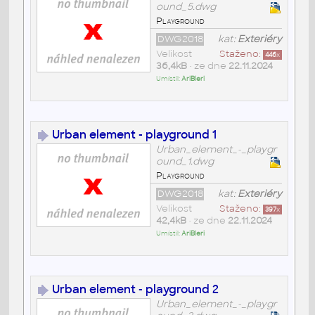
ound_5.dwg
Playground
DWG2018
kat:
Exteriéry
Velikost
Staženo:
446
x
36,4kB
• ze dne
22.11.2024
Umístil:
AriBleri
Urban element - playground 1
Urban_element_-_playgr
ound_1.dwg
Playground
DWG2018
kat:
Exteriéry
Velikost
Staženo:
397
x
42,4kB
• ze dne
22.11.2024
Umístil:
AriBleri
Urban element - playground 2
Urban_element_-_playgr