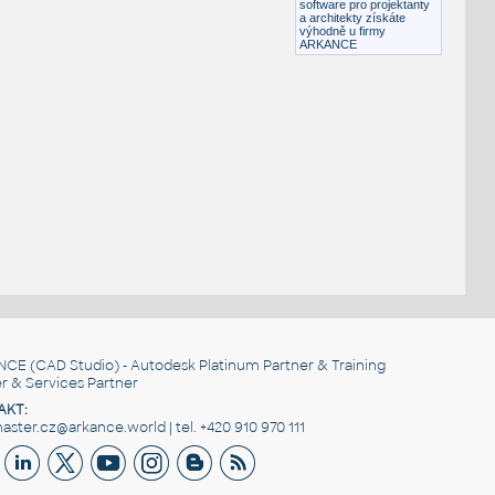
software pro projektanty
a architekty získáte
výhodně u firmy
ARKANCE
NCE
(CAD Studio) - Autodesk Platinum Partner & Training
r & Services Partner
AKT:
ster.cz@arkance.world | tel. +420 910 970 111