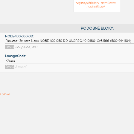
Nejste přihlášeni - nemůžete
hodnotit blok
PODOB
NOBE-100-050-DD
:
ře bloků
Radiátory Zehnder Nobis NOBE 100 050 DD UNSPSC:4010180
DWG
Koupelna, WC
LoungeChair
:
Křeslo
DWG
Sezení