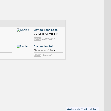
NÉ BLOKY
:
Coffee Bean Logo
:
1 SfB:566 (500×91×1104)
3D Logo Coffee Bean
DWG
Dekorace
Stackable chair
:
Stohovatelná židle
DWG
Sezení
Autodesk Revit
a další