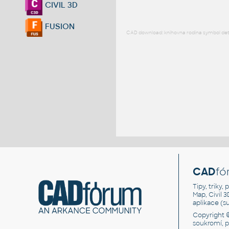
CIVIL 3D
FUSION
CAD download: knihovna rodina symbol detai
CAD
fó
Tipy, triky
Map, Civil 
aplikace (
Copyright 
soukromí, 