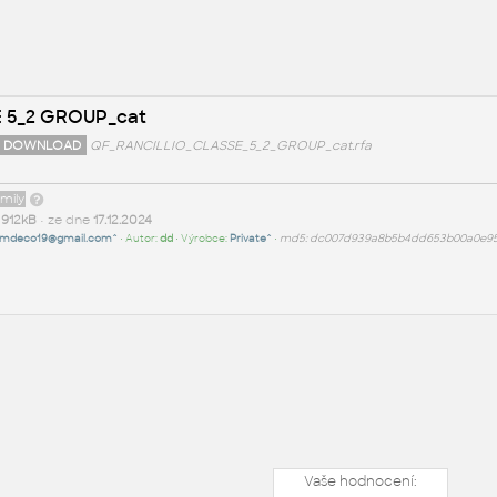
 5_2 GROUP_cat
 DOWNLOAD
QF_RANCILLIO_CLASSE_5_2_GROUP_cat.rfa
amily
t
912kB
• ze dne
17.12.2024
mdeco19@gmail.com^
• Autor:
dd
• Výrobce:
Private^
•
md5: dc007d939a8b5b4dd653b00a0e95
Vaše hodnocení: