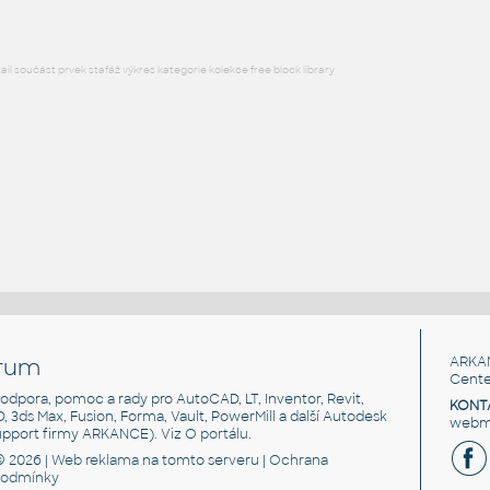
l součást prvek stafáž výkres kategorie kolekce free block library
rum
ARKA
Cente
, podpora, pomoc a rady pro AutoCAD, LT, Inventor, Revit,
KONT
3D, 3ds Max, Fusion, Forma, Vault, PowerMill a další Autodesk
webma
support firmy ARKANCE). Viz
O portálu
.
© 2026 |
Web reklama
na tomto serveru |
Ochrana
podmínky