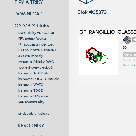
TIPY A TRIKY
Blok #25373
DOWNLOAD
CAD/BIM bloky
QF_RANCILLIO_CLASSE
DWG bloky AutoCADu
RFA rodiny Revitu
◄
IPT součásti Inventoru
dd
F3D součásti Fusion360
Revit f
3D CAD modely
Velikos
dynamické bloky DWG
Umístil:
a
top knihovny výrobců
knihovna AEC Data
knihovna RUG-CADstudio
knihovna WATG
knihovna TDCZ
knihovna BIMproject
PARTcommunity
--
přidat blok - upload
PŘEVODNÍKY