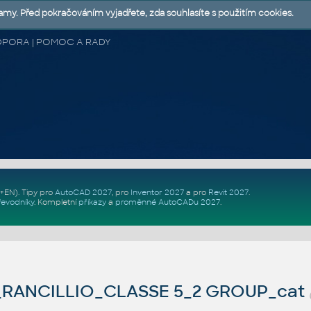
lamy. Před pokračováním vyjadřete, zda souhlasíte s použitím cookies.
 PODPORA | POMOC A RADY
Z+EN)
. Tipy pro
AutoCAD 2027
, pro
Inventor 2027
a pro
Revit 2027
.
řevodníky
.
Kompletní
příkazy
a
proměnné AutoCADu 2027
.
_RANCILLIO_CLASSE 5_2 GROUP_cat