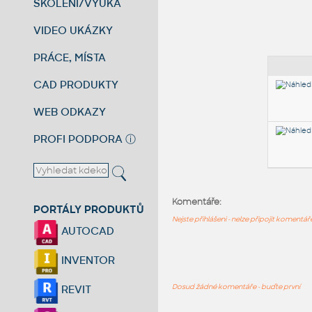
ŠKOLENÍ/VÝUKA
VIDEO UKÁZKY
PRÁCE, MÍSTA
CAD PRODUKTY
WEB ODKAZY
PROFI PODPORA
ⓘ
Komentáře:
PORTÁLY PRODUKTŮ
Nejste přihlášeni - nelze připojit komentá
AUTOCAD
INVENTOR
Dosud žádné komentáře - buďte první
REVIT