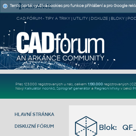
Tento portál využívá cookies pro funkce přihlášení a pro Google rek
CAD FÓRUM - TIPY A TRIKY | UTILITY | DISKUZE | BLOKY |
Přes 123.000 registrovaných u nás, celkem
1.130.000
registrovaných (C
Nový
Kalkulátor nosníků
,
Spirograf generátor
a
Regresní křivky
v sekci
P
HLAVNÍ STRÁNKA
Blok: QF
DISKUZNÍ FÓRUM