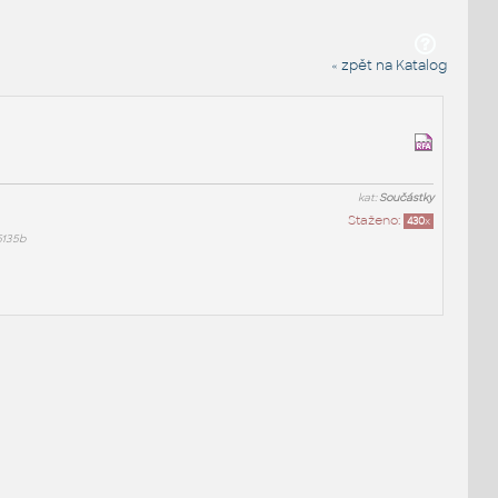
« zpět na Katalog
kat:
Součástky
Staženo:
430
x
135b