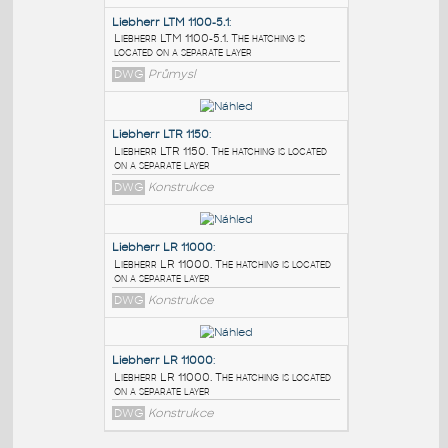
PODOBNÉ BLOKY
:
Liebherr LTM 1100-5.1
:
Liebherr LTM 1100-5.1. The hatching is
located on a separate layer
DWG
Průmysl
Liebherr LTR 1150
:
Liebherr LTR 1150. The hatching is located
on a separate layer
DWG
Konstrukce