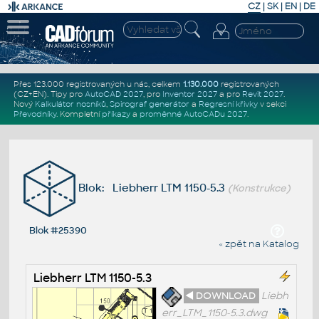
CZ
|
SK
|
EN
|
DE
Přes 123.000 registrovaných u nás, celkem
1.130.000
registrovaných
(CZ+EN)
. Tipy pro
AutoCAD 2027
, pro
Inventor 2027
a pro
Revit 2027
.
Nový
Kalkulátor nosníků
,
Spirograf generátor
a
Regresní křivky
v sekci
Převodníky
.
Kompletní
příkazy
a
proměnné AutoCADu 2027
.
Blok: Liebherr LTM 1150-5.3
(Konstrukce)
Blok #25390
« zpět na Katalog
Liebherr LTM 1150-5.3
◄ DOWNLOAD
Liebh
err_LTM_1150-5.3.dwg