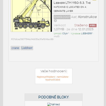
Liebherr LTM 1150-5.3. The
hatching is located on a
separate layer
DWG2007
kat:
Konstrukce
Velikost
Staženo:
4188
x
1,07MB
• ze dne
12.01.2025
Umístil:
Cfytr^
• Výrobce:
LIEBHERR^
•
md5:
1f21dca2907794a34d05a3fafb14ac8b
crane
Liebherr
Vaše hodnocení:
Nejste přihlášeni - nemůžete
hodnotit blok