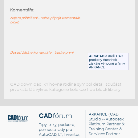
Liebherr LR 11000
:
Liebherr LR 11000. The hatching is located
Komentáře:
on a separate layer
Nejste přihlášeni - nelze připojit komentáře
DWG
Konstrukce
bloků
Liebherr LR 11000
:
Liebherr LR 11000. The hatching is located
on a separate layer
Dosud žádné komentáře - buďte první
AutoCAD
a další CAD
DWG
Konstrukce
produkty Autodesk
získáte výhodně u firmy
ARKANCE
CAD download: knihovna rodina symbol detail součást
prvek stafáž výkres kategorie kolekce free block library
CAD
fórum
ARKANCE
(CAD
Studio) - Autodesk
Platinum Partner &
Tipy, triky, podpora,
Training Center &
pomoc a rady pro
Services Partner
AutoCAD, LT, Inventor,