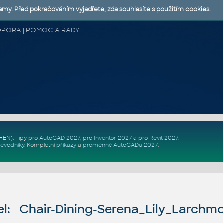
lamy. Před pokračováním vyjadřete, zda souhlasíte s použitím cookies.
 PODPORA | POMOC A RADY
Z+EN)
. Tipy pro
AutoCAD 2027
, pro
Inventor 2027
a pro
Revit 2027
.
řevodníky
.
Kompletní
příkazy
a
proměnné AutoCADu 2027
.
l: Chair-Dining-Serena_Lily_Larchm