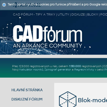
Tento portál využívá cookies pro funkce přihlášení a pro Google rek
CAD FÓRUM - TIPY A TRIKY | UTILITY | DISKUZE | BLOKY |
Přes 123.000 registrovaných u nás, celkem
1.130.000
registrovaných (C
Nový
Kalkulátor nosníků
,
Spirograf generátor
a
Regresní křivky
v sekci
P
HLAVNÍ STRÁNKA
Blok-mode
DISKUZNÍ FÓRUM