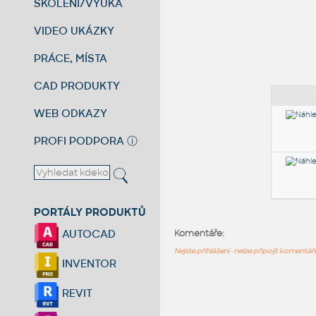
ŠKOLENÍ/VÝUKA
VIDEO UKÁZKY
PRÁCE, MÍSTA
CAD PRODUKTY
WEB ODKAZY
PROFI PODPORA
ⓘ
PORTÁLY PRODUKTŮ
AUTOCAD
Komentáře:
Nejste přihlášeni - nelze připojit komentá
INVENTOR
REVIT