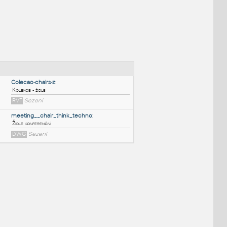
NÉ BLOKY
:
Colecao-chairs-z
:
Kolekce - židle
RVT
Sezení
meeting__chair_think_techno
:
Židle konferenční