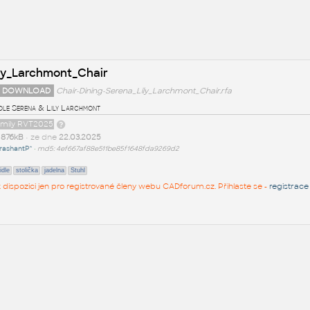
ily_Larchmont_Chair
 DOWNLOAD
Chair-Dining-Serena_Lily_Larchmont_Chair.rfa
židle Serena & Lily Larchmont
family RVT2025
t
876kB
• ze dne
22.03.2025
rashantP^
•
md5: 4ef667af88e511be85f1648fda9269d2
idle
stolička
jadelna
Stuhl
 k dispozici jen pro registrované členy webu CADforum.cz. Přihlaste se -
registrace