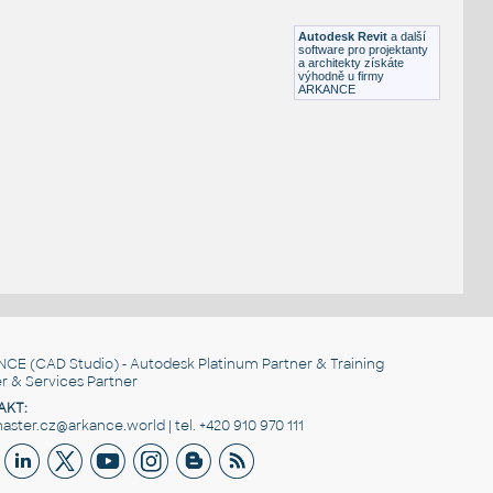
DWG
Sezení
Autodesk Revit
a další
software pro projektanty
a architekty získáte
výhodně u firmy
ARKANCE
NCE
(CAD Studio) - Autodesk Platinum Partner & Training
r & Services Partner
AKT:
ster.cz@arkance.world | tel. +420 910 970 111