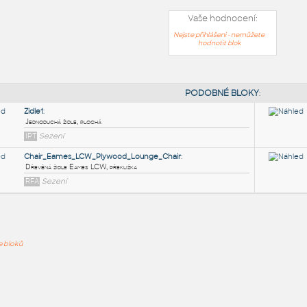
Vaše hodnocení:
Nejste přihlášeni - nemůžete
hodnotit blok
PODOB
Zidle1
:
ře bloků
Jednoduchá židle, plochá
IPT
Sezení
Chair_Eames_LCW_Plywood_Lounge_Chair
:
Dřevěná židle Eames LCW, překližka