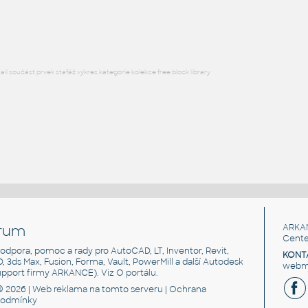
RFA
Sezení
l součást prvek stafáž výkres kategorie kolekce free block library
rum
ARKA
Cente
, podpora, pomoc a rady pro AutoCAD, LT, Inventor, Revit,
KONT
3D, 3ds Max, Fusion, Forma, Vault, PowerMill a další Autodesk
webma
support firmy ARKANCE). Viz
O portálu
.
© 2026 |
Web reklama
na tomto serveru |
Ochrana
podmínky