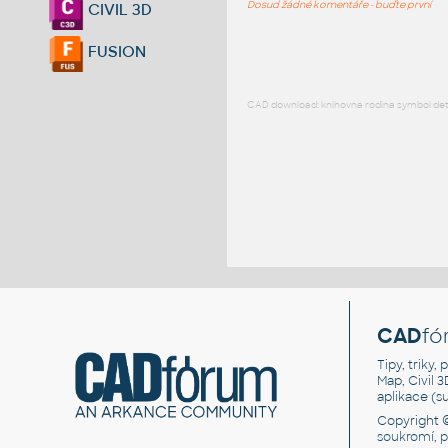
Dosud žádné komentáře - buďte první
CIVIL 3D
FUSION
CAD download: knihovna rodina symbol detai
CAD
fó
Tipy, triky
Map, Civil 
aplikace (
Copyright 
soukromí, 