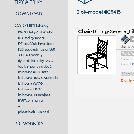
TIPY A TRIKY
Blok-model #25415
DOWNLOAD
CAD/BIM bloky
Chair-Dining-Serena_L
DWG bloky AutoCADu
RFA rodiny Revitu
◄
IPT součásti Inventoru
Jídelní 
F3D součásti Fusion360
Revit 
3D CAD modely
Velikos
dynamické bloky DWG
Umístil:
P
top knihovny výrobců
knihovna AEC Data
křeslo
ž
knihovna RUG-CADstudio
Blok je
knihovna WATG
knihovna TDCZ
knihovna BIMproject
PARTcommunity
--
přidat blok - upload
PŘEVODNÍKY