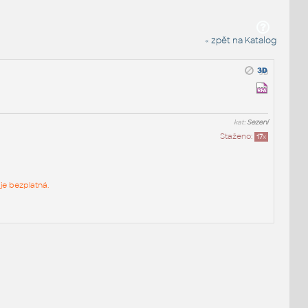
« zpět na Katalog
kat:
Sezení
Staženo:
17
x
je bezplatná.